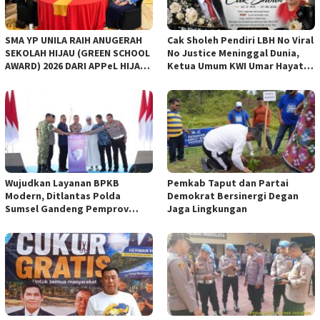
SMA YP UNILA RAIH ANUGERAH
Cak Sholeh Pendiri LBH No Viral
SEKOLAH HIJAU (GREEN SCHOOL
No Justice Meninggal Dunia,
AWARD) 2026 DARI APPeL HIJAU
Ketua Umum KWI Umar Hayat
INDONESIA
Ucapkan Belangsungkawa
Wujudkan Layanan BPKB
Pemkab Taput dan Partai
Modern, Ditlantas Polda
Demokrat Bersinergi Degan
Sumsel Gandeng Pemprov
Jaga Lingkungan
Sumsel