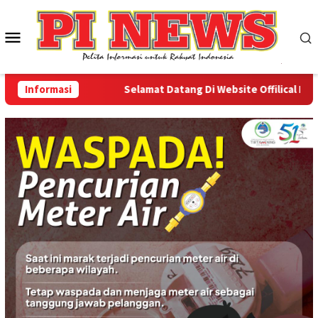
Loncat
ke
Menu
konten
Mobile
Informasi
Selamat Datang Di Website Offilical PI-News 