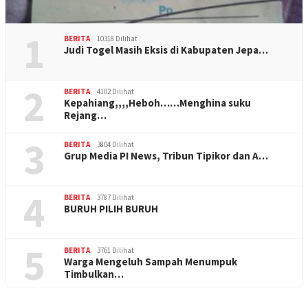
1
BERITA
10318 Dilihat
Judi Togel Masih Eksis di Kabupaten Jepa…
2
BERITA
4102 Dilihat
Kepahiang,,,,Heboh……Menghina suku
Rejang…
3
BERITA
3804 Dilihat
Grup Media PI News, Tribun Tipikor dan A…
4
BERITA
3787 Dilihat
BURUH PILIH BURUH
5
BERITA
3761 Dilihat
Warga Mengeluh Sampah Menumpuk
Timbulkan…