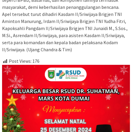
seperti BPBD, Basarnas, dan komponen lainnya termasuk
masyarakat, demi keberhasilan penanggulangan bencana.
Apel tersebut turut dihadiri Kasdam II/Sriwijaya Brigjen TNI
Aminton Manurung, Irdam II/Sriwijaya Brigjen TNI Yudha Fitri,
Kapoksahli Pangdam II/Sriwijaya Brigjen TNI Junaidi M., S.Sos.,
M.Si., Asrendam II/Sriwijaya, para asisten Kasdam II/Sriwijaya,
serta para komandan dan kepala badan pelaksana Kodam
II/Sriwijaya. (Ujang Chandra & Tim)
Post Views:
176