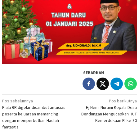
SEBARKAN
Navigasi
Pos sebelumnya
Pos berikutnya
Piala RR digelar disambut antusias
Hj Nemi Nuraini Kepala Desa
pos
peserta kejuaraan memancing
Bendungan Mengucapkan HUT
dengan memperbutkan Hadiah
Kemerdekaan RI ke-80
fantastis.