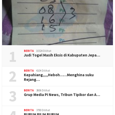
1
BERITA
10324 Dilihat
Judi Togel Masih Eksis di Kabupaten Jepa…
2
BERITA
4104 Dilihat
Kepahiang,,,,Heboh……Menghina suku
Rejang…
3
BERITA
3806 Dilihat
Grup Media PI News, Tribun Tipikor dan A…
BERITA
3790 Dilihat
BURUH PILIH BURUH