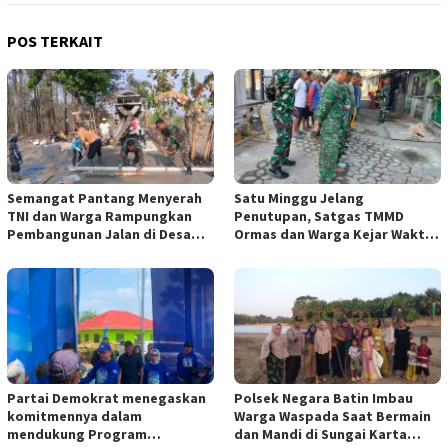
POS TERKAIT
Semangat Pantang Menyerah
Satu Minggu Jelang
TNI dan Warga Rampungkan
Penutupan, Satgas TMMD
Pembangunan Jalan di Desa
Ormas dan Warga Kejar Waktu
Bercak
Demi Tuntaskan Sasaran Fisik
Partai Demokrat menegaskan
Polsek Negara Batin Imbau
komitmennya dalam
Warga Waspada Saat Bermain
mendukung Program
dan Mandi di Sungai Karta