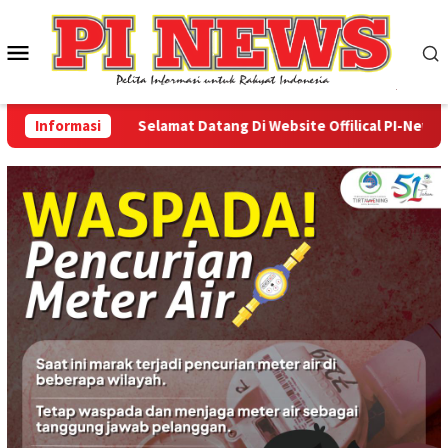
Loncat
ke
Menu
konten
Mobile
Informasi
Selamat Datang Di Website Offilical PI-News Onli