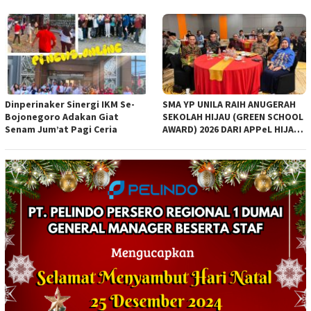
Indonesia Aman, Sehat, Resik,
Jaya*
dan Indah (ASRI) gagasan
Presiden
Dinperinaker Sinergi IKM Se-
SMA YP UNILA RAIH ANUGERAH
Bojonegoro Adakan Giat
SEKOLAH HIJAU (GREEN SCHOOL
Senam Jum’at Pagi Ceria
AWARD) 2026 DARI APPeL HIJAU
INDONESIA