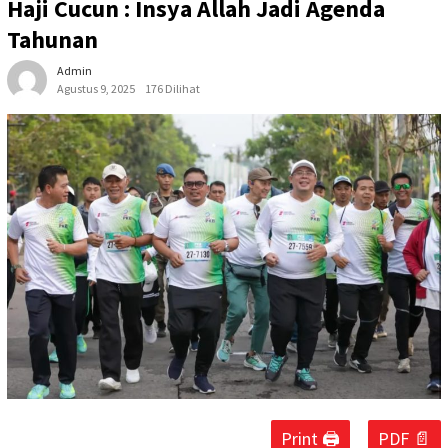
Haji Cucun : Insya Allah Jadi Agenda
Tahunan
Admin
Agustus 9, 2025
176 Dilihat
Print 🖨
PDF 📄