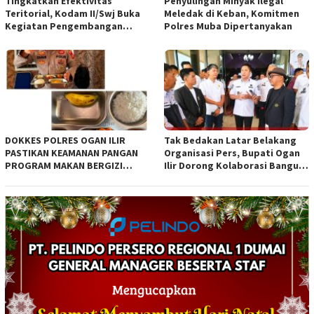
Tingkatkan Efektivitas
Penyulingan Minyak Ilegal
Teritorial, Kodam II/Swj Buka
Meledak di Keban, Komitmen
Kegiatan Pengembangan
Polres Muba Dipertanyakan
Kemampuan Komunikasi
Apkowil TA 2026*
DOKKES POLRES OGAN ILIR
Tak Bedakan Latar Belakang
PASTIKAN KEAMANAN PANGAN
Organisasi Pers, Bupati Ogan
PROGRAM MAKAN BERGIZI
Ilir Dorong Kolaborasi Bangun
GRATIS MELALUI PEMERIKSAAN
Bumi Caram Seguguk
ORGANOLEPTIK*