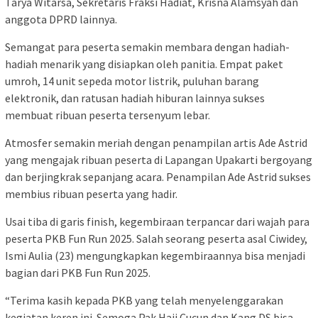
Tarya Witarsa, Sekretaris Fraksi Hadiat, Krisna Alamsyah dan
anggota DPRD lainnya.
Semangat para peserta semakin membara dengan hadiah-
hadiah menarik yang disiapkan oleh panitia. Empat paket
umroh, 14 unit sepeda motor listrik, puluhan barang
elektronik, dan ratusan hadiah hiburan lainnya sukses
membuat ribuan peserta tersenyum lebar.
Atmosfer semakin meriah dengan penampilan artis Ade Astrid
yang mengajak ribuan peserta di Lapangan Upakarti bergoyang
dan berjingkrak sepanjang acara. Penampilan Ade Astrid sukses
membius ribuan peserta yang hadir.
Usai tiba di garis finish, kegembiraan terpancar dari wajah para
peserta PKB Fun Run 2025. Salah seorang peserta asal Ciwidey,
Ismi Aulia (23) mengungkapkan kegembiraannya bisa menjadi
bagian dari PKB Fun Run 2025.
“Terima kasih kepada PKB yang telah menyelenggarakan
kegiatan keren ini. Semoga Pak Haji Cucun dan Kang DS bisa