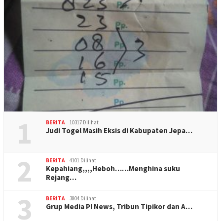
1
BERITA
10317 Dilihat
Judi Togel Masih Eksis di Kabupaten Jepa…
2
BERITA
4101 Dilihat
Kepahiang,,,,Heboh……Menghina suku
Rejang…
3
BERITA
3804 Dilihat
Grup Media PI News, Tribun Tipikor dan A…