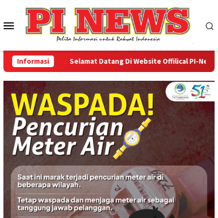
Loncat
ke
Menu
konten
Mobile
Informasi
Selamat Datang Di Website Offilical PI-News Onli