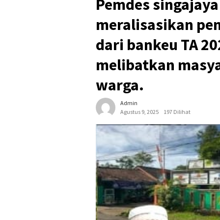
Pemdes singajaya
meralisasikan pe
dari bankeu TA 20
melibatkan masya
warga.
Admin
Agustus 9, 2025
197 Dilihat