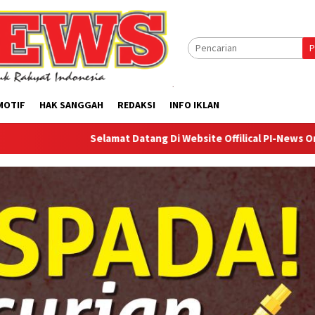
P
MOTIF
HAK SANGGAH
REDAKSI
INFO IKLAN
Selamat Datang Di Website Offilical PI-News Online - Portal