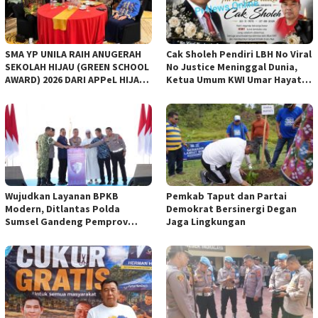
SMA YP UNILA RAIH ANUGERAH
Cak Sholeh Pendiri LBH No Viral
SEKOLAH HIJAU (GREEN SCHOOL
No Justice Meninggal Dunia,
AWARD) 2026 DARI APPeL HIJAU
Ketua Umum KWI Umar Hayat
INDONESIA
Ucapkan Belangsungkawa
Wujudkan Layanan BPKB
Pemkab Taput dan Partai
Modern, Ditlantas Polda
Demokrat Bersinergi Degan
Sumsel Gandeng Pemprov
Jaga Lingkungan
Sumsel