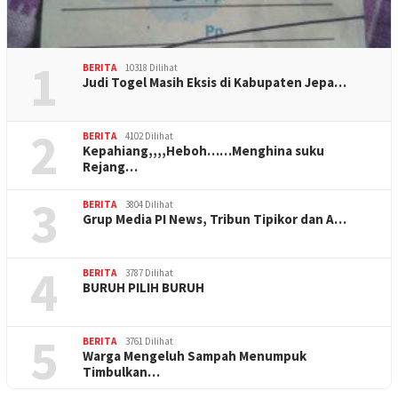
1
BERITA
10318 Dilihat
Judi Togel Masih Eksis di Kabupaten Jepa…
2
BERITA
4102 Dilihat
Kepahiang,,,,Heboh……Menghina suku
Rejang…
3
BERITA
3804 Dilihat
Grup Media PI News, Tribun Tipikor dan A…
4
BERITA
3787 Dilihat
BURUH PILIH BURUH
5
BERITA
3761 Dilihat
Warga Mengeluh Sampah Menumpuk
Timbulkan…