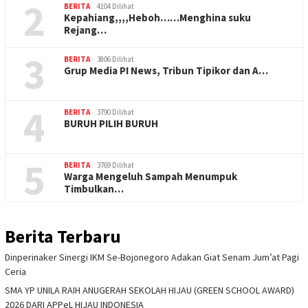
2
BERITA
4104 Dilihat
Kepahiang,,,,Heboh……Menghina suku
Rejang…
3
BERITA
3806 Dilihat
Grup Media PI News, Tribun Tipikor dan A…
4
BERITA
3790 Dilihat
BURUH PILIH BURUH
5
BERITA
3769 Dilihat
Warga Mengeluh Sampah Menumpuk
Timbulkan…
Berita Terbaru
Dinperinaker Sinergi IKM Se-Bojonegoro Adakan Giat Senam Jum’at Pagi
Ceria
SMA YP UNILA RAIH ANUGERAH SEKOLAH HIJAU (GREEN SCHOOL AWARD)
2026 DARI APPeL HIJAU INDONESIA