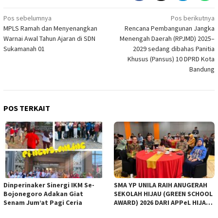
Navigasi
Pos sebelumnya
Pos berikutnya
MPLS Ramah dan Menyenangkan
Rencana Pembangunan Jangka
pos
Warnai Awal Tahun Ajaran di SDN
Menengah Daerah (RPJMD) 2025–
Sukamanah 01
2029 sedang dibahas Panitia
Khusus (Pansus) 10 DPRD Kota
Bandung
POS TERKAIT
Dinperinaker Sinergi IKM Se-
SMA YP UNILA RAIH ANUGERAH
Bojonegoro Adakan Giat
SEKOLAH HIJAU (GREEN SCHOOL
Senam Jum’at Pagi Ceria
AWARD) 2026 DARI APPeL HIJAU
INDONESIA