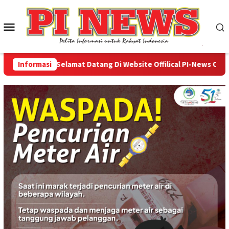
Loncat
ke
Menu
konten
Mobile
Informasi
Selamat Datang Di Website Offilical PI-News Online - 