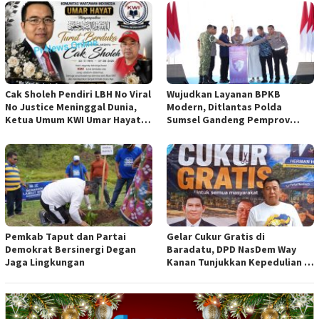
Cak Sholeh Pendiri LBH No Viral
Wujudkan Layanan BPKB
No Justice Meninggal Dunia,
Modern, Ditlantas Polda
Ketua Umum KWI Umar Hayat
Sumsel Gandeng Pemprov
Ucapkan Belangsungkawa
Sumsel
Pemkab Taput dan Partai
Gelar Cukur Gratis di
Demokrat Bersinergi Degan
Baradatu, DPD NasDem Way
Jaga Lingkungan
Kanan Tunjukkan Kepedulian di
Jumat Berkah