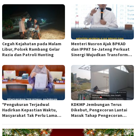
Cegah Kejahatan pada Malam
Menteri Nusron Ajak BPKAD
Libur, Polsek Rambang Gelar
dan IPPAT Se-Jateng Perkuat
Razia dan Patroli Hunting
Sinergi Wujudkan Transformasi
Layanan Pertanahan*
*Pengukuran Terjadwal
KDKMP Jembungan Terus
Hadirkan Kepastian Waktu,
Dikebut, Pengecoran Lantai
Masyarakat Tak Perlu Lama
Masuk Tahap Pengecoran
Menunggu Layanan Pertanahan
Lantai.