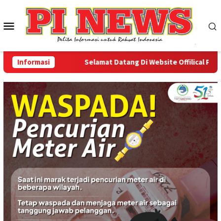
Loncat
ke
Menu
konten
Mobile
Informasi
Selamat Datang Di Website Offilical PI-News 