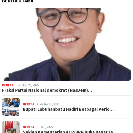
BERITA UTAMA
BERITA
Oktober 20, 2025
Fraksi Partai Nasional Demokrat (NasDem)…
BERITA
Oktober 13, 2025
Bupati Labuhanbatu Hadiri Betbagai Perlo…
BERITA
Juni 6, 2025
Sekjen Kementerian ATR/BPN Buka Rapat Ev…