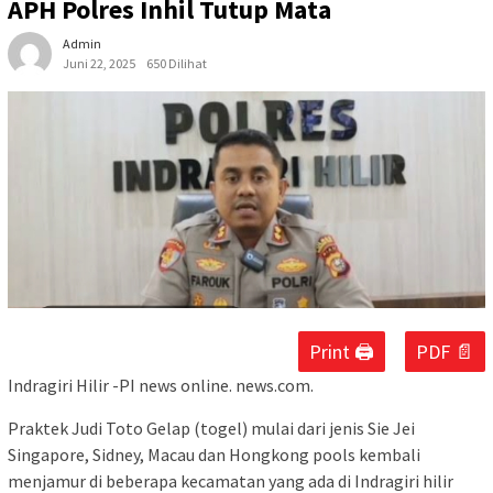
APH Polres Inhil Tutup Mata
Admin
Juni 22, 2025
650 Dilihat
Print 🖨
PDF 📄
Indragiri Hilir -PI news online. news.com.
Praktek Judi Toto Gelap (togel) mulai dari jenis Sie Jei
Singapore, Sidney, Macau dan Hongkong pools kembali
menjamur di beberapa kecamatan yang ada di Indragiri hilir