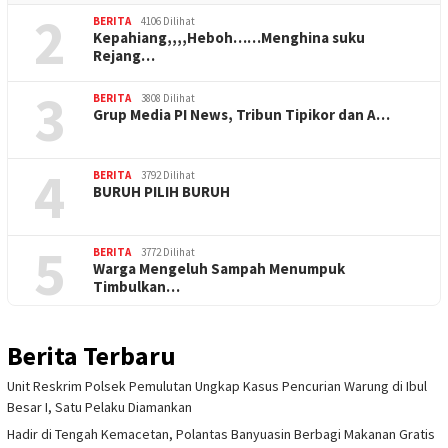
2
BERITA
4106 Dilihat
Kepahiang,,,,Heboh……Menghina suku
Rejang…
3
BERITA
3808 Dilihat
Grup Media PI News, Tribun Tipikor dan A…
4
BERITA
3792 Dilihat
BURUH PILIH BURUH
5
BERITA
3772 Dilihat
Warga Mengeluh Sampah Menumpuk
Timbulkan…
Berita Terbaru
Unit Reskrim Polsek Pemulutan Ungkap Kasus Pencurian Warung di Ibul
Besar I, Satu Pelaku Diamankan
Hadir di Tengah Kemacetan, Polantas Banyuasin Berbagi Makanan Gratis