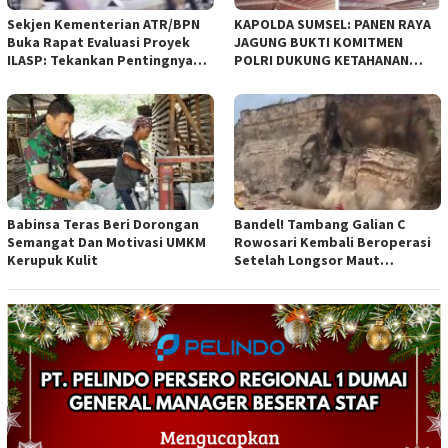
Sekjen Kementerian ATR/BPN
KAPOLDA SUMSEL: PANEN RAYA
Buka Rapat Evaluasi Proyek
JAGUNG BUKTI KOMITMEN
ILASP: Tekankan Pentingnya
POLRI DUKUNG KETAHANAN
Efisiensi dan Akuntabilitas
PANGAN NASIONAL
Anggaran
Babinsa Teras Beri Dorongan
Bandel! Tambang Galian C
Semangat Dan Motivasi UMKM
Rowosari Kembali Beroperasi
Kerupuk Kulit
Setelah Longsor Maut
Tewaskan Satu Orang