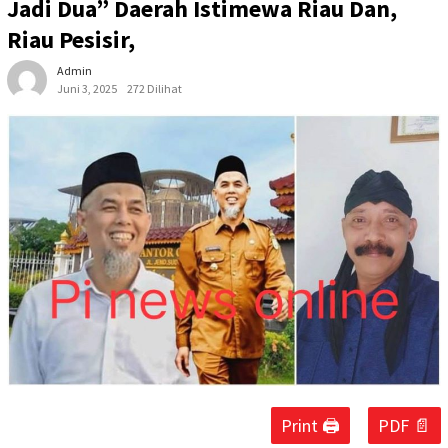
Jadi Dua” Daerah Istimewa Riau Dan,
Riau Pesisir,
Admin
Juni 3, 2025
272 Dilihat
Print 🖨
PDF 📄