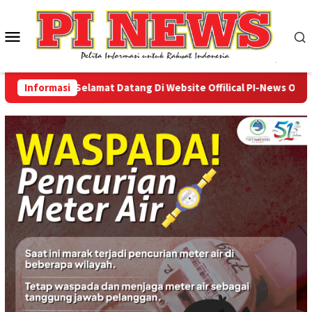
Loncat
ke
Menu
konten
Mobile
Informasi
Selamat Datang Di Website Offilical PI-News Online - 