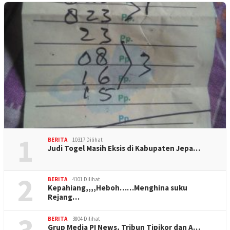
1
BERITA
10317 Dilihat
Judi Togel Masih Eksis di Kabupaten Jepa…
2
BERITA
4101 Dilihat
Kepahiang,,,,Heboh……Menghina suku
Rejang…
3
BERITA
3804 Dilihat
Grup Media PI News, Tribun Tipikor dan A…