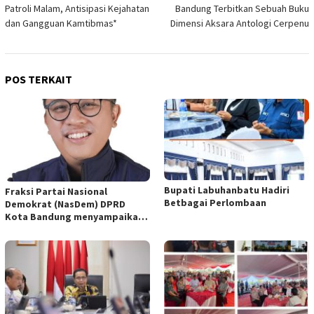
pos
Patroli Malam, Antisipasi Kejahatan
Bandung Terbitkan Sebuah Buku
dan Gangguan Kamtibmas*
Dimensi Aksara Antologi Cerpenu
POS TERKAIT
Bupati Labuhanbatu Hadiri
Fraksi Partai Nasional
Betbagai Perlombaan
Demokrat (NasDem) DPRD
Kota Bandung menyampaikan
pandangan umum terhadap
empat Rancangan Peraturan
Daerah (Raperda) yang
diajukan Pemerintah Kota
Bandung