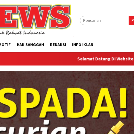
P
MOTIF
HAK SANGGAH
REDAKSI
INFO IKLAN
Selamat Datang Di Website Offilical PI-New