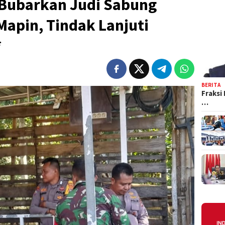
 Bubarkan Judi Sabung
apin, Tindak Lanjuti
*
BERITA
Fraksi
…