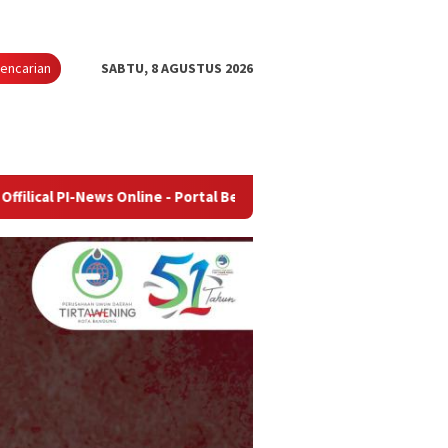
encarian
SABTU, 8 AGUSTUS 2026
s Online - Portal Berita Terupdate & Terpercaya