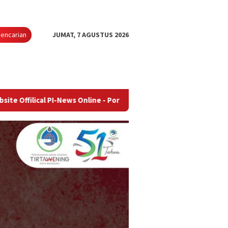
encarian
JUMAT, 7 AGUSTUS 2026
PI-News Online - Portal Berita Terupdate & Terpercaya