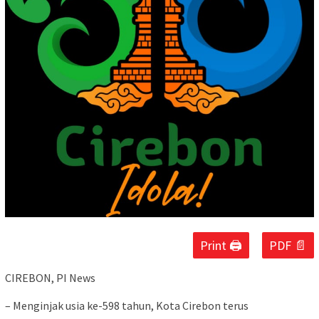
Print 🖨
PDF 📄
CIREBON, PI News
– Menginjak usia ke-598 tahun, Kota Cirebon terus