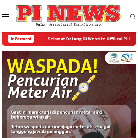
Loncat
ke
Menu
konten
Mobile
Informasi
Selamat Datang Di Website Offilical PI-News O