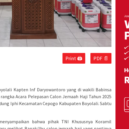
Print 🖨
PDF 📄
olali Kapten Inf Daryowantoro yang di wakili Babinsa
rangka Acara Pelepasan Calon Jemaah Haji Tahun 2025
ung Iphi Kecamatan Cepogo Kabupaten Boyolali. Sabtu
menyampaikan bahwa pihak TNI Khususnya Koramil
ru melihat Bapak/Ibu calon jemaah haji yang nantinya