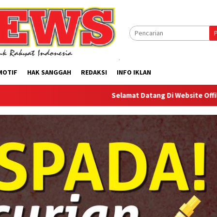
MOTIF
HAK SANGGAH
REDAKSI
INFO IKLAN
Selamat Datang Di Website Offilical PI-News On