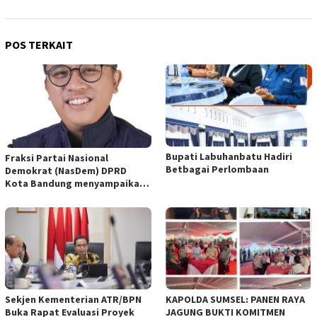
POS TERKAIT
Bupati Labuhanbatu Hadiri
Fraksi Partai Nasional
Betbagai Perlombaan
Demokrat (NasDem) DPRD
Kota Bandung menyampaikan
pandangan umum terhadap
empat Rancangan Peraturan
Daerah (Raperda) yang
diajukan Pemerintah Kota
Bandung
Sekjen Kementerian ATR/BPN
KAPOLDA SUMSEL: PANEN RAYA
Buka Rapat Evaluasi Proyek
JAGUNG BUKTI KOMITMEN