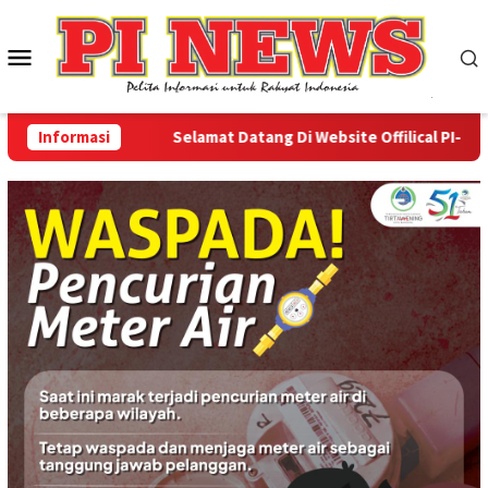
Loncat
ke
Menu
konten
Mobile
Informasi
Selamat Datang Di Website Offilical PI-News On