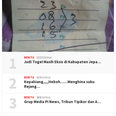
1
BERITA
10323 Dilihat
Judi Togel Masih Eksis di Kabupaten Jepa…
2
BERITA
4104 Dilihat
Kepahiang,,,,Heboh……Menghina suku
Rejang…
3
BERITA
3806 Dilihat
Grup Media PI News, Tribun Tipikor dan A…