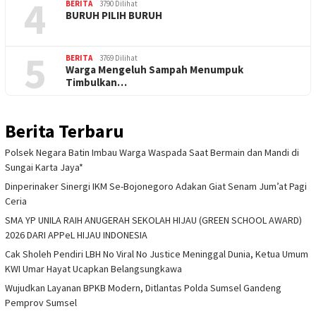
4
BERITA
3790 Dilihat
BURUH PILIH BURUH
5
BERITA
3769 Dilihat
Warga Mengeluh Sampah Menumpuk
Timbulkan…
Berita Terbaru
Polsek Negara Batin Imbau Warga Waspada Saat Bermain dan Mandi di
Sungai Karta Jaya*
Dinperinaker Sinergi IKM Se-Bojonegoro Adakan Giat Senam Jum’at Pagi
Ceria
SMA YP UNILA RAIH ANUGERAH SEKOLAH HIJAU (GREEN SCHOOL AWARD)
2026 DARI APPeL HIJAU INDONESIA
Cak Sholeh Pendiri LBH No Viral No Justice Meninggal Dunia, Ketua Umum
KWI Umar Hayat Ucapkan Belangsungkawa
Wujudkan Layanan BPKB Modern, Ditlantas Polda Sumsel Gandeng
Pemprov Sumsel