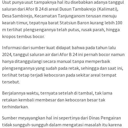
Usut punya usut tampaknya hal itu disebabkan adanya tanggul
saluran dari Afor B 24 di areal Dusun Tambakrejo (Kalimati),
Desa Sambirejo, Kecamatan Tanjunganom terusan menuju
kearah timur, tepatnya barat Statsiun Baron kurang lebih 100
m terlihat plengsengannya telah putus, rusak parah, hingga
kropos tembus bocor.
Informasi dari sumber kuat didapat bahwa pada tahun lalu
2024, tanggul saluran air dari Afor B 24 ini pernah bocor namun
hanya ditanggulangi secara manual tanpa memperbaik
plengsengannya yang sudah pada retak, sehingga dan saat ini,
terlihat tetap terjadi kebocoran pada sekitar areal tempat
tersebut.
Berjalannya waktu, ternyata setelah di tambal, tak lama
retakan kembali membesar dan kebocoran besar tak
terhindarkan.
Sumber meyayangkan hal ini sepertinya dari Dinas Pengairan
tidak sungguh-sungguh dalam mengatasi masalah itu karena