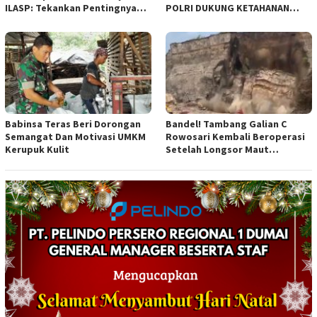
ILASP: Tekankan Pentingnya
POLRI DUKUNG KETAHANAN
Efisiensi dan Akuntabilitas
PANGAN NASIONAL
Anggaran
Babinsa Teras Beri Dorongan
Bandel! Tambang Galian C
Semangat Dan Motivasi UMKM
Rowosari Kembali Beroperasi
Kerupuk Kulit
Setelah Longsor Maut
Tewaskan Satu Orang