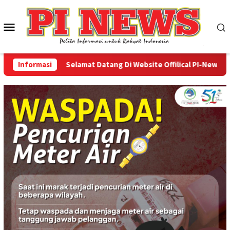
Loncat
ke
Menu
konten
Mobile
Informasi
Selamat Datang Di Website Offilical PI-News Online