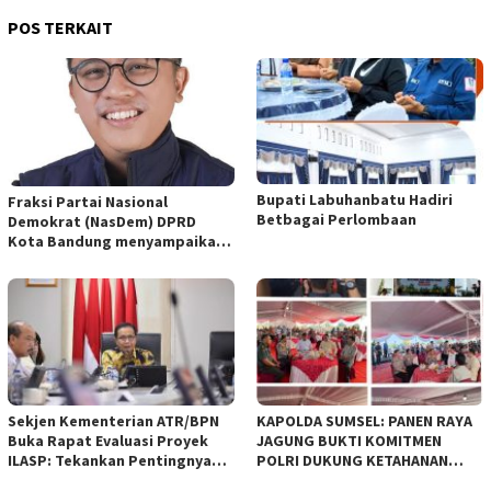
POS TERKAIT
Bupati Labuhanbatu Hadiri
Fraksi Partai Nasional
Betbagai Perlombaan
Demokrat (NasDem) DPRD
Kota Bandung menyampaikan
pandangan umum terhadap
empat Rancangan Peraturan
Daerah (Raperda) yang
diajukan Pemerintah Kota
Bandung
Sekjen Kementerian ATR/BPN
KAPOLDA SUMSEL: PANEN RAYA
Buka Rapat Evaluasi Proyek
JAGUNG BUKTI KOMITMEN
ILASP: Tekankan Pentingnya
POLRI DUKUNG KETAHANAN
Efisiensi dan Akuntabilitas
PANGAN NASIONAL