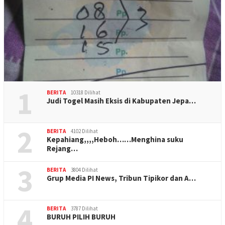
1
BERITA
10318 Dilihat
Judi Togel Masih Eksis di Kabupaten Jepa…
2
BERITA
4102 Dilihat
Kepahiang,,,,Heboh……Menghina suku
Rejang…
3
BERITA
3804 Dilihat
Grup Media PI News, Tribun Tipikor dan A…
4
BERITA
3787 Dilihat
BURUH PILIH BURUH