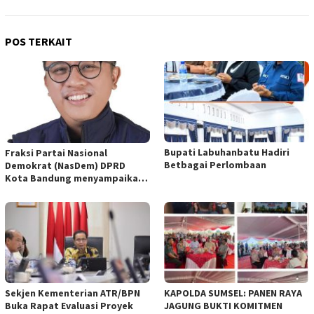
POS TERKAIT
Bupati Labuhanbatu Hadiri
Fraksi Partai Nasional
Betbagai Perlombaan
Demokrat (NasDem) DPRD
Kota Bandung menyampaikan
pandangan umum terhadap
empat Rancangan Peraturan
Daerah (Raperda) yang
diajukan Pemerintah Kota
Bandung
Sekjen Kementerian ATR/BPN
KAPOLDA SUMSEL: PANEN RAYA
Buka Rapat Evaluasi Proyek
JAGUNG BUKTI KOMITMEN