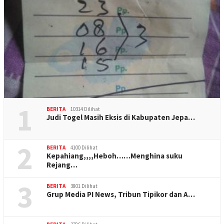
1
BERITA
10314 Dilihat
Judi Togel Masih Eksis di Kabupaten Jepa…
2
BERITA
4100 Dilihat
Kepahiang,,,,Heboh……Menghina suku
Rejang…
3
BERITA
3801 Dilihat
Grup Media PI News, Tribun Tipikor dan A…