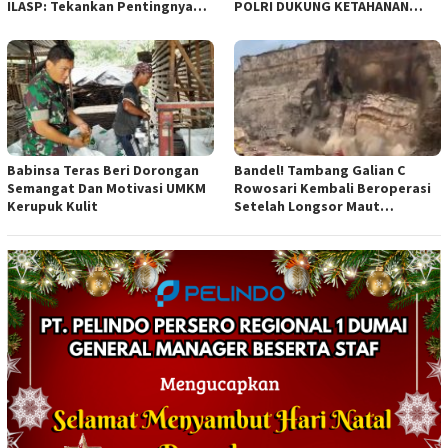
ILASP: Tekankan Pentingnya
POLRI DUKUNG KETAHANAN
Efisiensi dan Akuntabilitas
PANGAN NASIONAL
Anggaran
Babinsa Teras Beri Dorongan
Bandel! Tambang Galian C
Semangat Dan Motivasi UMKM
Rowosari Kembali Beroperasi
Kerupuk Kulit
Setelah Longsor Maut
Tewaskan Satu Orang