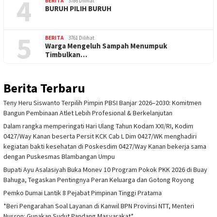
4
BERITA
3786 Dilihat
BURUH PILIH BURUH
5
BERITA
3761 Dilihat
Warga Mengeluh Sampah Menumpuk
Timbulkan…
Berita Terbaru
Teny Heru Siswanto Terpilih Pimpin PBSI Banjar 2026–2030: Komitmen
Bangun Pembinaan Atlet Lebih Profesional & Berkelanjutan
Dalam rangka memperingati Hari Ulang Tahun Kodam XXI/RI, Kodim
0427/Way Kanan beserta Persit KCK Cab L Dim 0427/WK menghadiri
kegiatan bakti kesehatan di Poskesdim 0427/Way Kanan bekerja sama
dengan Puskesmas Blambangan Umpu
Bupati Ayu Asalasiyah Buka Monev 10 Program Pokok PKK 2026 di Buay
Bahuga, Tegaskan Pentingnya Peran Keluarga dan Gotong Royong
Pemko Dumai Lantik 8 Pejabat Pimpinan Tinggi Pratama
*Beri Pengarahan Soal Layanan di Kanwil BPN Provinsi NTT, Menteri
Nusron: Gunakan Sudut Pandang Masyarakat*