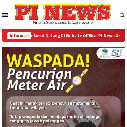
Loncat
ke
Menu
konten
Mobile
Informasi
Selamat Datang Di Website Offilical PI-News Online - 