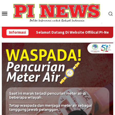
Loncat
ke
Menu
konten
Mobile
Informasi
Selamat Datang Di Website Offilical PI-News Onli