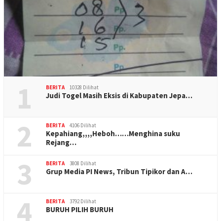
1
BERITA
10328 Dilihat
Judi Togel Masih Eksis di Kabupaten Jepa…
2
BERITA
4106 Dilihat
Kepahiang,,,,Heboh……Menghina suku
Rejang…
3
BERITA
3808 Dilihat
Grup Media PI News, Tribun Tipikor dan A…
4
BERITA
3792 Dilihat
BURUH PILIH BURUH