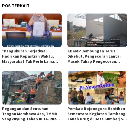
POS TERKAIT
*Pengukuran Terjadwal
KDKMP Jembungan Terus
Hadirkan Kepastian Waktu,
Dikebut, Pengecoran Lantai
Masyarakat Tak Perlu Lama
Masuk Tahap Pengecoran
Menunggu Layanan Pertanahan
Lantai.
Pegangan dan Sentuhan
Pemkab Bojonegoro Hentikan
Tangan Membawa Asa, TMMD
Sementara Kegiatan Tambang
Sengkuyung Tahap III TA. 2026
Tanah Urug di Desa Sumberjo
Wujudkan Hunian Yang Nyaman
Trucuk, Siapkan Pertemuan