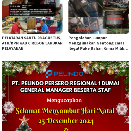
Lintas Instansi
PELATARAN SABTU 08 AGUSTUS,
Pengolahan Lumpur
ATR/BPN KAB CIREBON LAKUKAN
Menggunakan Gentong Emas
PELAYANAN
Ilegal Pake Bahan Kimia Milik
Bos Wasid Andi dan Endang,
Aparat Penegak Hukum ( APH )
Jangan Sampai Diam Saja