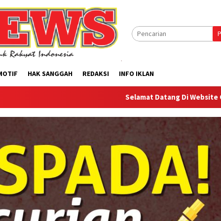
P
MOTIF
HAK SANGGAH
REDAKSI
INFO IKLAN
Selamat Datang Di Website Offilical PI-New