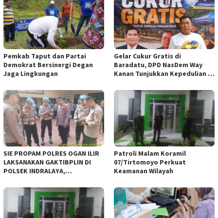
Pemkab Taput dan Partai
Gelar Cukur Gratis di
Demokrat Bersinergi Degan
Baradatu, DPD NasDem Way
Jaga Lingkungan
Kanan Tunjukkan Kepedulian di
Jumat Berkah
SIE PROPAM POLRES OGAN ILIR
Patroli Malam Koramil
LAKSANAKAN GAKTIBPLIN DI
07/Tirtomoyo Perkuat
POLSEK INDRALAYA,
Keamanan Wilayah
TINGKATKAN KEDISIPLINAN
PERSONEL POLRI*