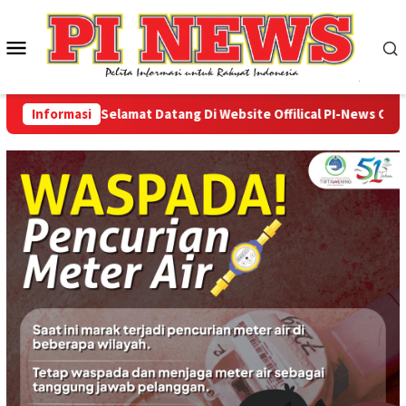
Loncat
ke
Menu
konten
Mobile
Informasi
Selamat Datang Di Website Offilical PI-News Online - 