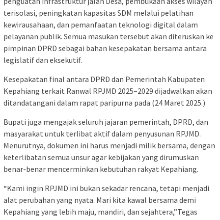
penguatan infrastruktur jalan Desa, pembukaan akses wilayah
terisolasi, peningkatan kapasitas SDM melalui pelatihan
kewirausahaan, dan pemanfaatan teknologi digital dalam
pelayanan publik. Semua masukan tersebut akan diteruskan ke
pimpinan DPRD sebagai bahan kesepakatan bersama antara
legislatif dan eksekutif.
Kesepakatan final antara DPRD dan Pemerintah Kabupaten
Kepahiang terkait Ranwal RPJMD 2025–2029 dijadwalkan akan
ditandatangani dalam rapat paripurna pada (24 Maret 2025.)
Bupati juga mengajak seluruh jajaran pemerintah, DPRD, dan
masyarakat untuk terlibat aktif dalam penyusunan RPJMD.
Menurutnya, dokumen ini harus menjadi milik bersama, dengan
keterlibatan semua unsur agar kebijakan yang dirumuskan
benar-benar mencerminkan kebutuhan rakyat Kepahiang.
“Kami ingin RPJMD ini bukan sekadar rencana, tetapi menjadi
alat perubahan yang nyata. Mari kita kawal bersama demi
Kepahiang yang lebih maju, mandiri, dan sejahtera,”Tegas