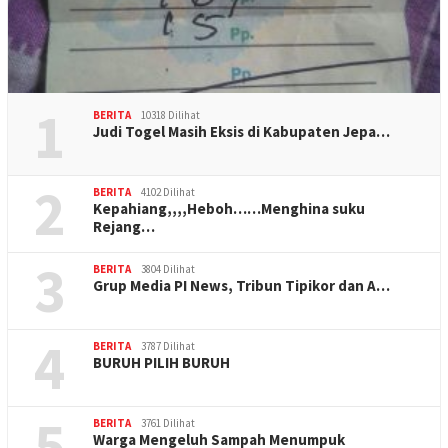
1
BERITA
10318 Dilihat
Judi Togel Masih Eksis di Kabupaten Jepa…
2
BERITA
4102 Dilihat
Kepahiang,,,,Heboh……Menghina suku
Rejang…
3
BERITA
3804 Dilihat
Grup Media PI News, Tribun Tipikor dan A…
4
BERITA
3787 Dilihat
BURUH PILIH BURUH
5
BERITA
3761 Dilihat
Warga Mengeluh Sampah Menumpuk