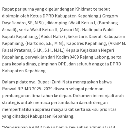
Rapat paripurna yang digelar dengan Khidmat tersebut
dipimpin oleh Ketua DPRD Kabupaten Kepahiang,( Gregory
Dayefiandro, SE, M.Si)., didampingi Wakil Ketua I, (Bambang
Asnadi)., serta Wakil Ketua II, (Ansori M) . Hadir pula Wakil
Bupati Kepahiang,( Abdul Hafiz) , Sekretaris Daerah Kabupaten
Kepahiang, (Hartono, S.E., M.M)., Kapolres Kepahiang, (AKBP M.
Faisal Pratama, S.I.K., S.H., M.H.,) Kepala Kejaksaan Negeri
Kepahiang, perwakilan dari Kodim 0409 Rejang Lebong, serta
para kepala dinas, pimpinan OPD, dan seluruh anggota DPRD
Kabupaten Kepahiang.
Dalam pidatonya, Bupati Zurdi Nata menegaskan bahwa
Ranwal RPJMD 2025–2029 disusun sebagai pedoman
pembangunan lima tahun ke depan. Dokumen ini menjadi arah
strategis untuk memacu pertumbuhan daerah dengan
memperhatikan aspirasi masyarakat serta isu-isu prioritas
yang dihadapi Kabupaten Kepahiang.
“Penyusunan RPJMD bukan hanya kewajiban administratif,