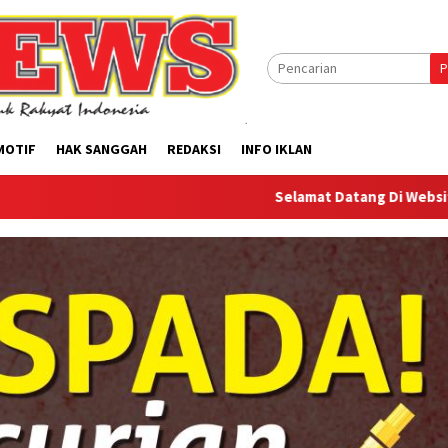
P
MOTIF
HAK SANGGAH
REDAKSI
INFO IKLAN
Selamat Datang Di Website Offilical PI-