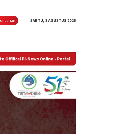
encarian
SABTU, 8 AGUSTUS 2026
News Online - Portal Berita Terupdate & Terpercaya