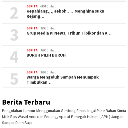
2
BERITA
4104 Dilihat
Kepahiang,,,,Heboh……Menghina suku
Rejang…
3
BERITA
3806 Dilihat
Grup Media PI News, Tribun Tipikor dan A…
4
BERITA
3790 Dilihat
BURUH PILIH BURUH
5
BERITA
3769 Dilihat
Warga Mengeluh Sampah Menumpuk
Timbulkan…
Berita Terbaru
Pengolahan Lumpur Menggunakan Gentong Emas Ilegal Pake Bahan Kimia
Milik Bos Wasid Andi dan Endang, Aparat Penegak Hukum ( APH ) Jangan
Sampai Diam Saja