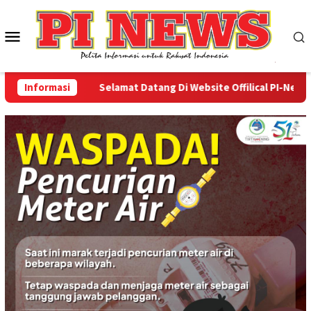
Loncat
ke
Menu
konten
Mobile
Informasi
Selamat Datang Di Website Offilical PI-News Onli