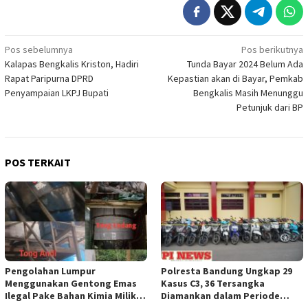
Navigasi
Pos sebelumnya
Pos berikutnya
Kalapas Bengkalis Kriston, Hadiri
Tunda Bayar 2024 Belum Ada
pos
Rapat Paripurna DPRD
Kepastian akan di Bayar, Pemkab
Penyampaian LKPJ Bupati
Bengkalis Masih Menunggu
Petunjuk dari BP
POS TERKAIT
Pengolahan Lumpur
Polresta Bandung Ungkap 29
Menggunakan Gentong Emas
Kasus C3, 36 Tersangka
Ilegal Pake Bahan Kimia Milik
Diamankan dalam Periode
Bos Wasid Andi dan Endang,
Juni-Juli 2026