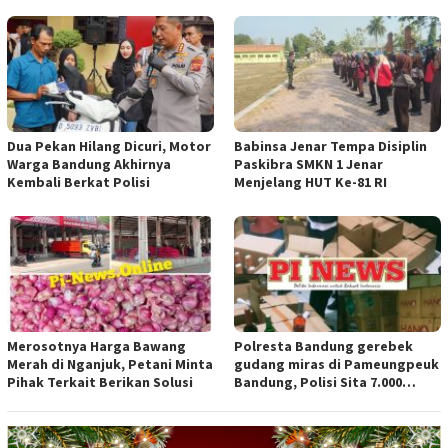
Aparat Penegak Hukum ( APH )
Jangan Sampai Diam Saja
Dua Pekan Hilang Dicuri, Motor
Babinsa Jenar Tempa Disiplin
Warga Bandung Akhirnya
Paskibra SMKN 1 Jenar
Kembali Berkat Polisi
Menjelang HUT Ke-81 RI
Merosotnya Harga Bawang
Polresta Bandung gerebek
Merah di Nganjuk, Petani Minta
gudang miras di Pameungpeuk
Pihak Terkait Berikan Solusi
Bandung, Polisi Sita 7.000
Botol Berbagai Merek