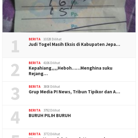
1
BERITA
10328 Dilihat
Judi Togel Masih Eksis di Kabupaten Jepa…
2
BERITA
4106 Dilihat
Kepahiang,,,,Heboh……Menghina suku
Rejang…
3
BERITA
3808 Dilihat
Grup Media PI News, Tribun Tipikor dan A…
4
BERITA
3792 Dilihat
BURUH PILIH BURUH
BERITA
3772 Dilihat