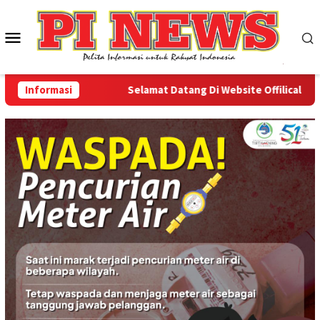
Loncat
ke
Menu
konten
Mobile
Informasi
Selamat Datang Di Website Offilical PI-News