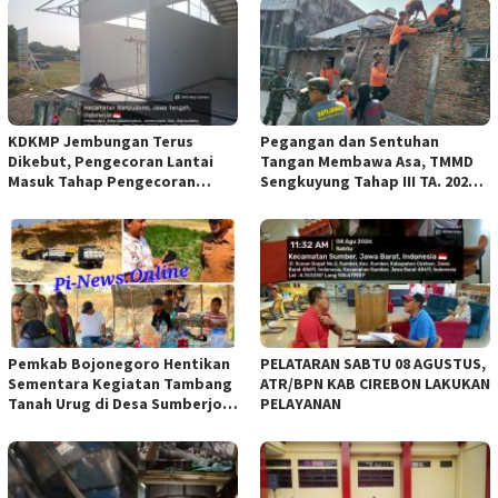
KDKMP Jembungan Terus
Pegangan dan Sentuhan
Dikebut, Pengecoran Lantai
Tangan Membawa Asa, TMMD
Masuk Tahap Pengecoran
Sengkuyung Tahap III TA. 2026
Lantai.
Wujudkan Hunian Yang Nyaman
Pemkab Bojonegoro Hentikan
PELATARAN SABTU 08 AGUSTUS,
Sementara Kegiatan Tambang
ATR/BPN KAB CIREBON LAKUKAN
Tanah Urug di Desa Sumberjo
PELAYANAN
Trucuk, Siapkan Pertemuan
Lintas Instansi