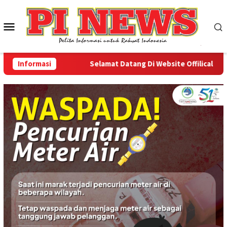
Loncat
ke
Menu
konten
Mobile
Informasi
Selamat Datang Di Website Offilical PI-News 