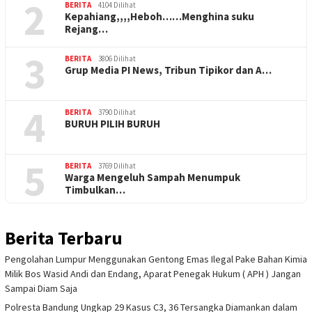
2
BERITA
4104 Dilihat
Kepahiang,,,,Heboh……Menghina suku
Rejang…
3
BERITA
3806 Dilihat
Grup Media PI News, Tribun Tipikor dan A…
4
BERITA
3790 Dilihat
BURUH PILIH BURUH
5
BERITA
3769 Dilihat
Warga Mengeluh Sampah Menumpuk
Timbulkan…
Berita Terbaru
Pengolahan Lumpur Menggunakan Gentong Emas Ilegal Pake Bahan Kimia
Milik Bos Wasid Andi dan Endang, Aparat Penegak Hukum ( APH ) Jangan
Sampai Diam Saja
Polresta Bandung Ungkap 29 Kasus C3, 36 Tersangka Diamankan dalam