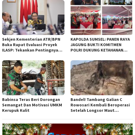
empat Rancangan Peraturan
Daerah (Raperda) yang
diajukan Pemerintah Kota
Bandung
Sekjen Kementerian ATR/BPN
KAPOLDA SUMSEL: PANEN RAYA
Buka Rapat Evaluasi Proyek
JAGUNG BUKTI KOMITMEN
ILASP: Tekankan Pentingnya
POLRI DUKUNG KETAHANAN
Efisiensi dan Akuntabilitas
PANGAN NASIONAL
Anggaran
Babinsa Teras Beri Dorongan
Bandel! Tambang Galian C
Semangat Dan Motivasi UMKM
Rowosari Kembali Beroperasi
Kerupuk Kulit
Setelah Longsor Maut
Tewaskan Satu Orang