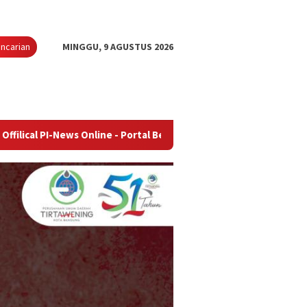
ncarian
MINGGU, 9 AGUSTUS 2026
ws Online - Portal Berita Terupdate & Terpercaya