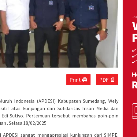
Print 🖨
PDF 📄
eluruh Indonesia (APDESI) Kabupaten Sumedang, Wely
tif atas kunjungan dari Solidaritas Insan Media dan
h Edi Sutiyo. Pertemuan tersebut membahas poin-poin
an . Selasa 18/02/2025
i APDESI sangat mengapresiasi kunjungan dari SIMPE.