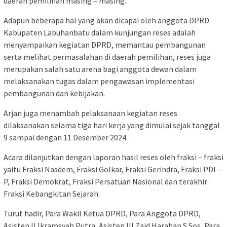
daerah pemilihan masing – masing.
Adapun beberapa hal yang akan dicapai oleh anggota DPRD
Kabupaten Labuhanbatu dalam kunjungan reses adalah
menyampaikan kegiatan DPRD, memantau pembangunan
serta melihat permasalahan di daerah pemilihan, reses juga
merupakan salah satu arena bagi anggota dewan dalam
melaksanakan tugas dalam pengawasan implementasi
pembangunan dan kebijakan.
Arjan juga menambah pelaksanaan kegiatan reses
dilaksanakan selama tiga hari kerja yang dimulai sejak tanggal
9 sampai dengan 11 Desember 2024.
Acara dilanjutkan dengan laporan hasil reses oleh fraksi – fraksi
yaitu Fraksi Nasdem, Fraksi Golkar, Fraksi Gerindra, Fraksi PDI –
P, Fraksi Demokrat, Fraksi Persatuan Nasional dan terakhir
Fraksi Kebangkitan Sejarah.
Turut hadir, Para Wakil Ketua DPRD, Para Anggota DPRD,
Asisten ll Ikramsyah Putra, Asisten lll Zaid Harahap S.Sos, Para