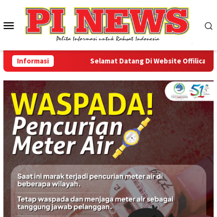
Loncat
ke
Menu
konten
Mobile
Informasi
Selamat Datang Di Website Offilical PI-New