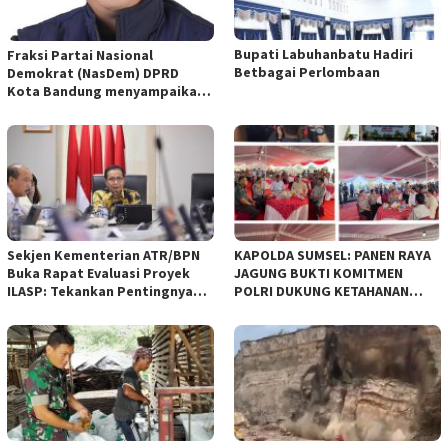
Bupati Labuhanbatu Hadiri
Fraksi Partai Nasional
Betbagai Perlombaan
Demokrat (NasDem) DPRD
Kota Bandung menyampaikan
pandangan umum terhadap
empat Rancangan Peraturan
Daerah (Raperda) yang
diajukan Pemerintah Kota
Bandung
Sekjen Kementerian ATR/BPN
KAPOLDA SUMSEL: PANEN RAYA
Buka Rapat Evaluasi Proyek
JAGUNG BUKTI KOMITMEN
ILASP: Tekankan Pentingnya
POLRI DUKUNG KETAHANAN
Efisiensi dan Akuntabilitas
PANGAN NASIONAL
Anggaran