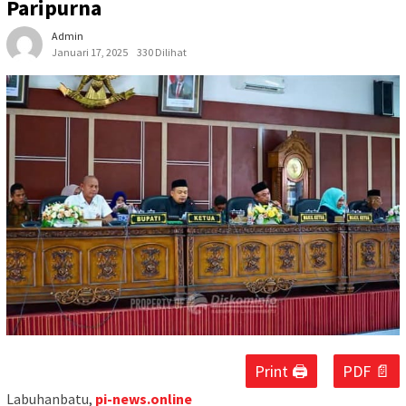
Paripurna
Admin
Januari 17, 2025
330 Dilihat
Print 🖨
PDF 📄
Labuhanbatu,
pi-news.online