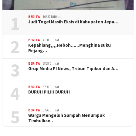
1
BERITA
10337 Dilihat
Judi Togel Masih Eksis di Kabupaten Jepa…
2
BERITA
4108 Dilihat
Kepahiang,,,,Heboh……Menghina suku
Rejang…
3
BERITA
3809 Dilihat
Grup Media PI News, Tribun Tipikor dan A…
4
BERITA
3796 Dilihat
BURUH PILIH BURUH
5
BERITA
3776 Dilihat
Warga Mengeluh Sampah Menumpuk
Timbulkan…