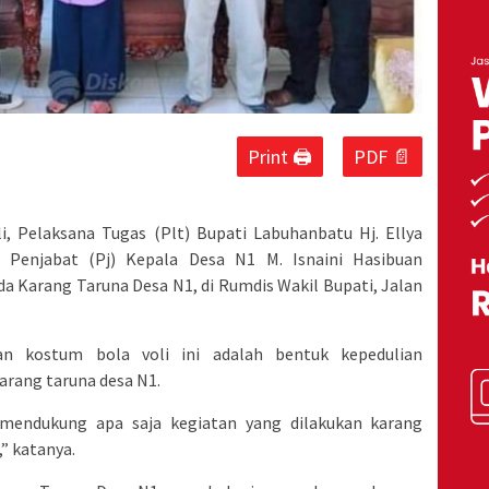
Print 🖨
PDF 📄
, Pelaksana Tugas (Plt) Bupati Labuhanbatu Hj. Ellya
i Penjabat (Pj) Kepala Desa N1 M. Isnaini Hasibuan
a Karang Taruna Desa N1, di Rumdis Wakil Bupati, Jalan
n kostum bola voli ini adalah bentuk kepedulian
arang taruna desa N1.
 mendukung apa saja kegiatan yang dilakukan karang
,” katanya.