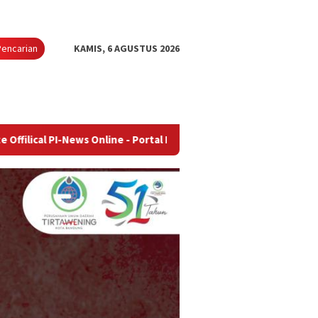
Pencarian
KAMIS, 6 AGUSTUS 2026
ews Online - Portal Berita Terupdate & Terpercaya