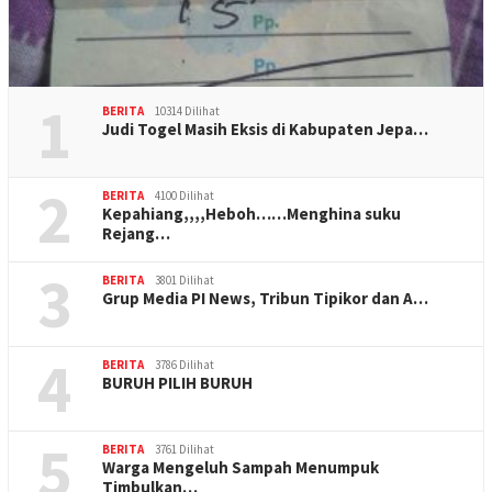
1
BERITA
10314 Dilihat
Judi Togel Masih Eksis di Kabupaten Jepa…
2
BERITA
4100 Dilihat
Kepahiang,,,,Heboh……Menghina suku
Rejang…
3
BERITA
3801 Dilihat
Grup Media PI News, Tribun Tipikor dan A…
4
BERITA
3786 Dilihat
BURUH PILIH BURUH
5
BERITA
3761 Dilihat
Warga Mengeluh Sampah Menumpuk
Timbulkan…