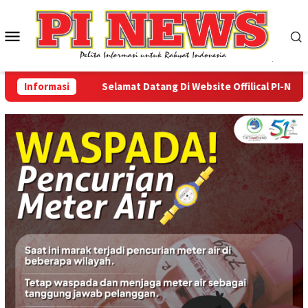
Loncat
ke
Menu
konten
Mobile
Informasi
Selamat Datang Di Website Offilical PI-News Onl