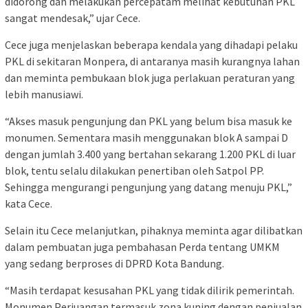
didorong dan melakukan percepatam melihat kebutuhan PKL
sangat mendesak,” ujar Cece.
Cece juga menjelaskan beberapa kendala yang dihadapi pelaku
PKL di sekitaran Monpera, di antaranya masih kurangnya lahan
dan meminta pembukaan blok juga perlakuan peraturan yang
lebih manusiawi.
“Akses masuk pengunjung dan PKL yang belum bisa masuk ke
monumen. Sementara masih menggunakan blok A sampai D
dengan jumlah 3.400 yang bertahan sekarang 1.200 PKL di luar
blok, tentu selalu dilakukan penertiban oleh Satpol PP.
Sehingga mengurangi pengunjung yang datang menuju PKL,”
kata Cece.
Selain itu Cece melanjutkan, pihaknya meminta agar dilibatkan
dalam pembuatan juga pembahasan Perda tentang UMKM
yang sedang berproses di DPRD Kota Bandung.
“Masih terdapat kesusahan PKL yang tidak dilirik pemerintah.
Monumen Perjuangan termasuk zona kuning dengan penjualan