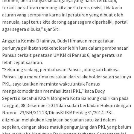
momen, perlu banyak keluarganya yang harus tercukupi,
terkait peraturan memang kita perlu terus revisi, tidak ada
aturan yang sempurna karna ini peraturan yang dibuat oleh
manusia, tapi terus kita dorong agar segera diperbaiki, portal
agar segera dibuka,” ujar Siti.
Anggota Komisi B lainnya, Dudy Himawan mengatakan
perlunya pelibatan stakeholder lebih luas dalam pembahasan
Pansus terkait penataan UMKM di Pansus 6, agar peraturan
lebih tepat sasaran.
“Sekarang sedang pembahasan Pansus, alangkah baiknya
Pansus juga menerima masukan dari stakeholder salah satunya
PKL, saya usulkan meminta waktu untuk Pansus
mengakomodir dan memfasilitasi PKL,” kata Dudy.
Seperti diketahui KKSM Monpera Kota Bandung didirikan pada
tanggal, 08 Desember 2014 dan sudah berbadan Hukum dengan
Nomor : 23/BH/X11.23/DinasKUKMPerdag31/2014. PKL
diizinkan melakukan kegiatan berjualan satu kali dalam
sepekan, dengan akses masuk pengunjung dan PKL yang belum