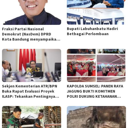
Bupati Labuhanbatu Hadiri
Fraksi Partai Nasional
Betbagai Perlombaan
Demokrat (NasDem) DPRD
Kota Bandung menyampaikan
pandangan umum terhadap
empat Rancangan Peraturan
Daerah (Raperda) yang
diajukan Pemerintah Kota
Bandung
Sekjen Kementerian ATR/BPN
KAPOLDA SUMSEL: PANEN RAYA
Buka Rapat Evaluasi Proyek
JAGUNG BUKTI KOMITMEN
ILASP: Tekankan Pentingnya
POLRI DUKUNG KETAHANAN
Efisiensi dan Akuntabilitas
PANGAN NASIONAL
Anggaran