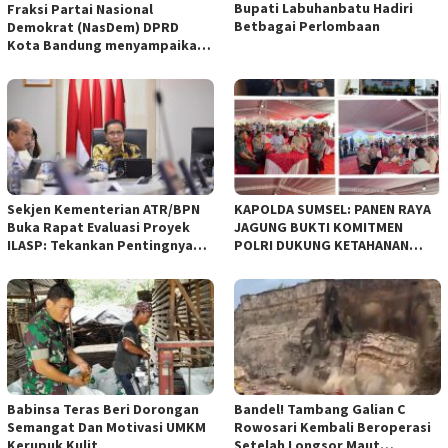
Bupati Labuhanbatu Hadiri
Fraksi Partai Nasional
Betbagai Perlombaan
Demokrat (NasDem) DPRD
Kota Bandung menyampaikan
pandangan umum terhadap
empat Rancangan Peraturan
Daerah (Raperda) yang
diajukan Pemerintah Kota
Bandung
Sekjen Kementerian ATR/BPN
KAPOLDA SUMSEL: PANEN RAYA
Buka Rapat Evaluasi Proyek
JAGUNG BUKTI KOMITMEN
ILASP: Tekankan Pentingnya
POLRI DUKUNG KETAHANAN
Efisiensi dan Akuntabilitas
PANGAN NASIONAL
Anggaran
Babinsa Teras Beri Dorongan
Bandel! Tambang Galian C
Semangat Dan Motivasi UMKM
Rowosari Kembali Beroperasi
Kerupuk Kulit
Setelah Longsor Maut