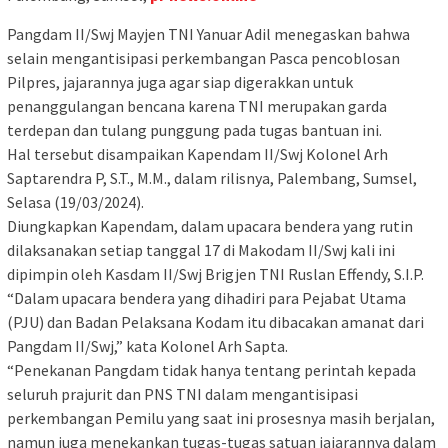
Pangdam II/Swj Mayjen TNI Yanuar Adil menegaskan bahwa
selain mengantisipasi perkembangan Pasca pencoblosan
Pilpres, jajarannya juga agar siap digerakkan untuk
penanggulangan bencana karena TNI merupakan garda
terdepan dan tulang punggung pada tugas bantuan ini.
Hal tersebut disampaikan Kapendam II/Swj Kolonel Arh
Saptarendra P, S.T., M.M., dalam rilisnya, Palembang, Sumsel,
Selasa (19/03/2024).
Diungkapkan Kapendam, dalam upacara bendera yang rutin
dilaksanakan setiap tanggal 17 di Makodam II/Swj kali ini
dipimpin oleh Kasdam II/Swj Brigjen TNI Ruslan Effendy, S.I.P.
“Dalam upacara bendera yang dihadiri para Pejabat Utama
(PJU) dan Badan Pelaksana Kodam itu dibacakan amanat dari
Pangdam II/Swj,” kata Kolonel Arh Sapta.
“Penekanan Pangdam tidak hanya tentang perintah kepada
seluruh prajurit dan PNS TNI dalam mengantisipasi
perkembangan Pemilu yang saat ini prosesnya masih berjalan,
namun juga menekankan tugas-tugas satuan jajarannya dalam