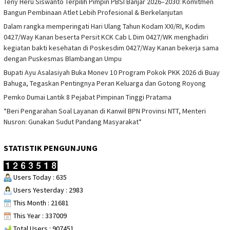
Teny Heru Siswanto Terpilih Pimpin PBSI Banjar 2026–2030: Komitmen
Bangun Pembinaan Atlet Lebih Profesional & Berkelanjutan
Dalam rangka memperingati Hari Ulang Tahun Kodam XXI/RI, Kodim
0427/Way Kanan beserta Persit KCK Cab L Dim 0427/WK menghadiri
kegiatan bakti kesehatan di Poskesdim 0427/Way Kanan bekerja sama
dengan Puskesmas Blambangan Umpu
Bupati Ayu Asalasiyah Buka Monev 10 Program Pokok PKK 2026 di Buay
Bahuga, Tegaskan Pentingnya Peran Keluarga dan Gotong Royong
Pemko Dumai Lantik 8 Pejabat Pimpinan Tinggi Pratama
*Beri Pengarahan Soal Layanan di Kanwil BPN Provinsi NTT, Menteri
Nusron: Gunakan Sudut Pandang Masyarakat*
STATISTIK PENGUNJUNG
Users Today : 635
Users Yesterday : 2983
This Month : 21681
This Year : 337009
Total Users : 907451