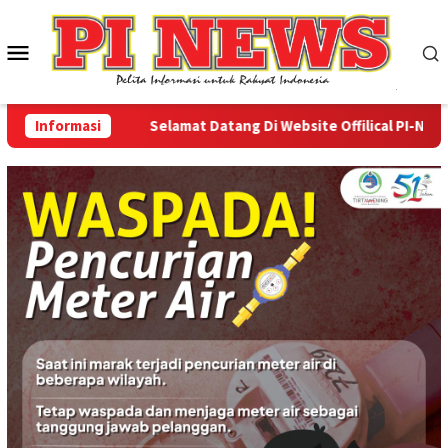
Loncat
ke
Menu
konten
Mobile
Informasi
Selamat Datang Di Website Offilical PI-News Onl