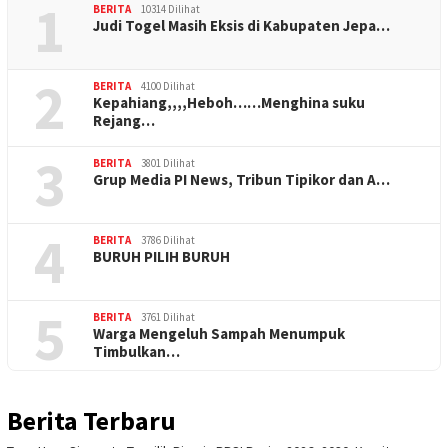
1
BERITA
10314 Dilihat
Judi Togel Masih Eksis di Kabupaten Jepa…
2
BERITA
4100 Dilihat
Kepahiang,,,,Heboh……Menghina suku
Rejang…
3
BERITA
3801 Dilihat
Grup Media PI News, Tribun Tipikor dan A…
4
BERITA
3786 Dilihat
BURUH PILIH BURUH
5
BERITA
3761 Dilihat
Warga Mengeluh Sampah Menumpuk
Timbulkan…
Berita Terbaru