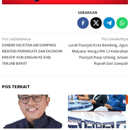
SEBARKAN
Navigasi
Pos sebelumnya
Pos berikutnya
DANDIM 0419/TANJAB DAMPINGI
Lurah Pasirjati Kota Bandung, Agus
pos
MENTERI PARIWISATA DAN EKONOMI
Mulyana :Warga RW 13 Kelurahan
KREATIF KUNJUNGAN KE KAB.
Pasirjati Raup Untung Jutaan
TANJAB BARAT
Rupiah Dari Sampah
POS TERKAIT