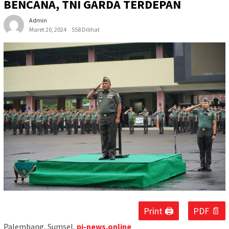
BENCANA, TNI GARDA TERDEPAN
Admin
Maret 20, 2024
558 Dilihat
Print 🖨
PDF 📄
Palembang, Sumsel,
pi-news.online