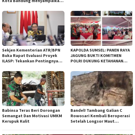
Kota Bandung menyampaikan
pandangan umum terhadap
empat Rancangan Peraturan
Daerah (Raperda) yang
diajukan Pemerintah Kota
Bandung
Sekjen Kementerian ATR/BPN
KAPOLDA SUMSEL: PANEN RAYA
Buka Rapat Evaluasi Proyek
JAGUNG BUKTI KOMITMEN
ILASP: Tekankan Pentingnya
POLRI DUKUNG KETAHANAN
Efisiensi dan Akuntabilitas
PANGAN NASIONAL
Anggaran
Babinsa Teras Beri Dorongan
Bandel! Tambang Galian C
Semangat Dan Motivasi UMKM
Rowosari Kembali Beroperasi
Kerupuk Kulit
Setelah Longsor Maut
Tewaskan Satu Orang