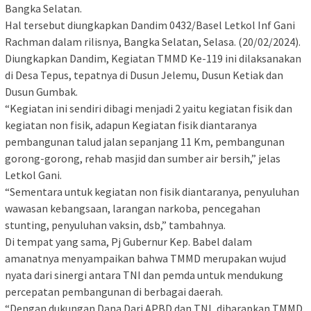
Bangka Selatan.
Hal tersebut diungkapkan Dandim 0432/Basel Letkol Inf Gani
Rachman dalam rilisnya, Bangka Selatan, Selasa. (20/02/2024).
Diungkapkan Dandim, Kegiatan TMMD Ke-119 ini dilaksanakan
di Desa Tepus, tepatnya di Dusun Jelemu, Dusun Ketiak dan
Dusun Gumbak.
“Kegiatan ini sendiri dibagi menjadi 2 yaitu kegiatan fisik dan
kegiatan non fisik, adapun Kegiatan fisik diantaranya
pembangunan talud jalan sepanjang 11 Km, pembangunan
gorong-gorong, rehab masjid dan sumber air bersih,” jelas
Letkol Gani.
“Sementara untuk kegiatan non fisik diantaranya, penyuluhan
wawasan kebangsaan, larangan narkoba, pencegahan
stunting, penyuluhan vaksin, dsb,” tambahnya.
Di tempat yang sama, Pj Gubernur Kep. Babel dalam
amanatnya menyampaikan bahwa TMMD merupakan wujud
nyata dari sinergi antara TNI dan pemda untuk mendukung
percepatan pembangunan di berbagai daerah.
“Dengan dukungan Dana Dari APBD dan TNI, diharapkan TMMD