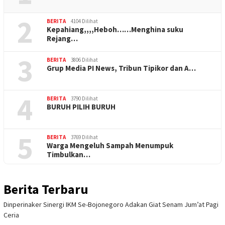
2
BERITA
4104 Dilihat
Kepahiang,,,,Heboh……Menghina suku
Rejang…
3
BERITA
3806 Dilihat
Grup Media PI News, Tribun Tipikor dan A…
4
BERITA
3790 Dilihat
BURUH PILIH BURUH
5
BERITA
3769 Dilihat
Warga Mengeluh Sampah Menumpuk
Timbulkan…
Berita Terbaru
Dinperinaker Sinergi IKM Se-Bojonegoro Adakan Giat Senam Jum’at Pagi
Ceria