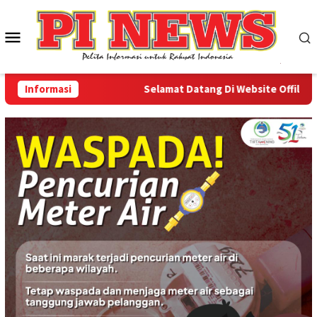
Loncat
ke
Menu
konten
Mobile
Informasi
Selamat Datang Di Website Offilical PI