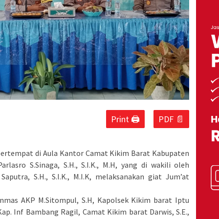
Print 🖨
PDF 📄
, bertempat di Aula Kantor Camat Kikim Barat Kabupaten
lasro S.Sinaga, S.H., S.I.K., M.H, yang di wakili oleh
aputra, S.H., S.I.K., M.I.K, melaksanakan giat Jum’at
inmas AKP M.Sitompul, S.H, Kapolsek Kikim barat Iptu
Kap. Inf Bambang Ragil, Camat Kikim barat Darwis, S.E.,