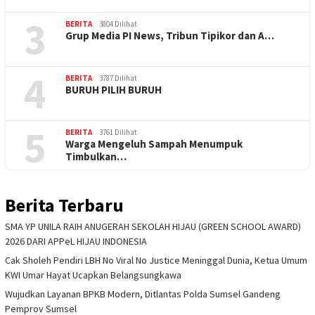
3
BERITA
3804 Dilihat
Grup Media PI News, Tribun Tipikor dan A…
4
BERITA
3787 Dilihat
BURUH PILIH BURUH
5
BERITA
3761 Dilihat
Warga Mengeluh Sampah Menumpuk
Timbulkan…
Berita Terbaru
SMA YP UNILA RAIH ANUGERAH SEKOLAH HIJAU (GREEN SCHOOL AWARD)
2026 DARI APPeL HIJAU INDONESIA
Cak Sholeh Pendiri LBH No Viral No Justice Meninggal Dunia, Ketua Umum
KWI Umar Hayat Ucapkan Belangsungkawa
Wujudkan Layanan BPKB Modern, Ditlantas Polda Sumsel Gandeng
Pemprov Sumsel