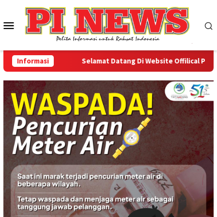
Loncat
ke
Menu
konten
Mobile
Informasi
Selamat Datang Di Website Offilical PI-News 