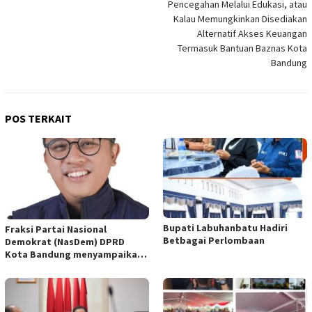
Pencegahan Melalui Edukasi, atau
Kalau Memungkinkan Disediakan
Alternatif Akses Keuangan
Termasuk Bantuan Baznas Kota
Bandung
POS TERKAIT
Bupati Labuhanbatu Hadiri
Fraksi Partai Nasional
Betbagai Perlombaan
Demokrat (NasDem) DPRD
Kota Bandung menyampaikan
pandangan umum terhadap
empat Rancangan Peraturan
Daerah (Raperda) yang
diajukan Pemerintah Kota