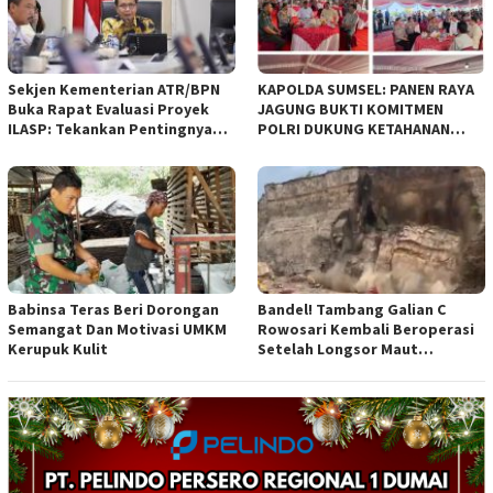
Bandung
Sekjen Kementerian ATR/BPN
KAPOLDA SUMSEL: PANEN RAYA
Buka Rapat Evaluasi Proyek
JAGUNG BUKTI KOMITMEN
ILASP: Tekankan Pentingnya
POLRI DUKUNG KETAHANAN
Efisiensi dan Akuntabilitas
PANGAN NASIONAL
Anggaran
Babinsa Teras Beri Dorongan
Bandel! Tambang Galian C
Semangat Dan Motivasi UMKM
Rowosari Kembali Beroperasi
Kerupuk Kulit
Setelah Longsor Maut
Tewaskan Satu Orang