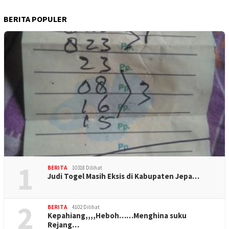
BERITA POPULER
1
BERITA
10318 Dilihat
Judi Togel Masih Eksis di Kabupaten Jepa…
2
BERITA
4102 Dilihat
Kepahiang,,,,Heboh……Menghina suku
Rejang…