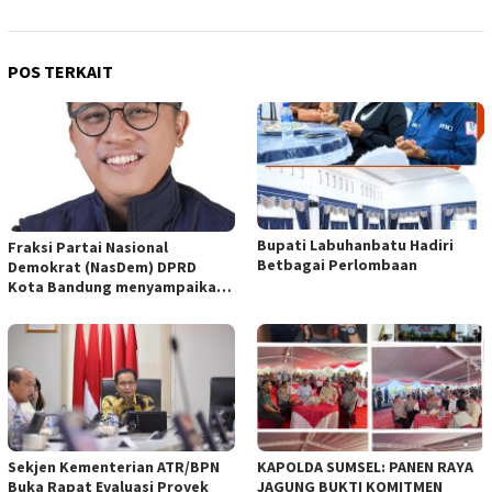
POS TERKAIT
Bupati Labuhanbatu Hadiri
Fraksi Partai Nasional
Betbagai Perlombaan
Demokrat (NasDem) DPRD
Kota Bandung menyampaikan
pandangan umum terhadap
empat Rancangan Peraturan
Daerah (Raperda) yang
diajukan Pemerintah Kota
Bandung
Sekjen Kementerian ATR/BPN
KAPOLDA SUMSEL: PANEN RAYA
Buka Rapat Evaluasi Proyek
JAGUNG BUKTI KOMITMEN