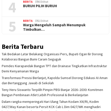
4
BERITA
3786 Dilihat
BURUH PILIH BURUH
5
BERITA
3761 Dilihat
Warga Mengeluh Sampah Menumpuk
Timbulkan…
Berita Terbaru
Tak Bedakan Latar Belakang Organisasi Pers, Bupati Ogan Ilir Dorong
Kolaborasi Bangun Bumi Caram Seguguk
Pemdes Kiarapandak Bangun TPT dan Drainase Tingkatkan Infrastruktur
Demi Kenyamanan Warga
Transformasi Presisi Berlanjut, Kapolda Sumsel Dorong Edukasi AI Aman
dan Bertanggung Jawab di Sekolah
Teny Heru Siswanto Terpilih Pimpin PBSI Banjar 2026–2030: Komitmen
Bangun Pembinaan Atlet Lebih Profesional & Berkelanjutan
Dalam rangka memperingati Hari Ulang Tahun Kodam XXI/RI, Kodim
0427/Way Kanan beserta Persit KCK Cab L Dim 0427/WK menghadiri