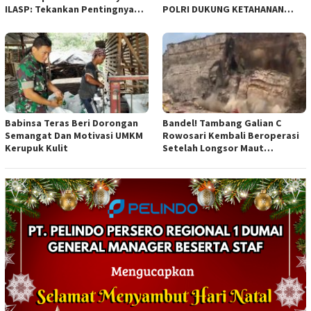
ILASP: Tekankan Pentingnya
POLRI DUKUNG KETAHANAN
Efisiensi dan Akuntabilitas
PANGAN NASIONAL
Anggaran
Babinsa Teras Beri Dorongan
Bandel! Tambang Galian C
Semangat Dan Motivasi UMKM
Rowosari Kembali Beroperasi
Kerupuk Kulit
Setelah Longsor Maut
Tewaskan Satu Orang