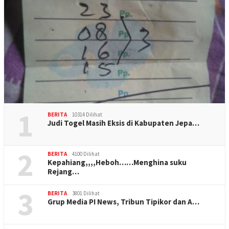
1
BERITA
10314 Dilihat
Judi Togel Masih Eksis di Kabupaten Jepa…
2
BERITA
4100 Dilihat
Kepahiang,,,,Heboh……Menghina suku
Rejang…
3
BERITA
3801 Dilihat
Grup Media PI News, Tribun Tipikor dan A…