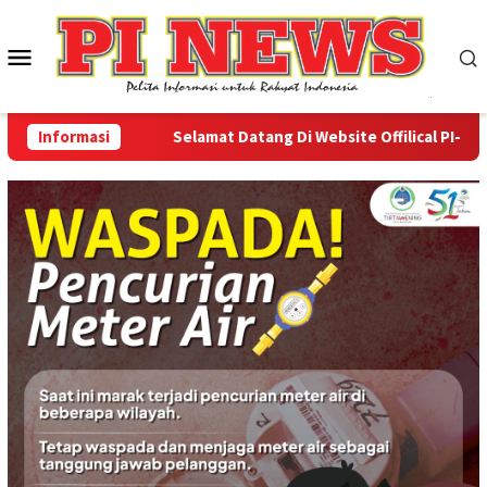
Loncat
ke
Menu
konten
Mobile
Informasi
Selamat Datang Di Website Offilical PI-News On