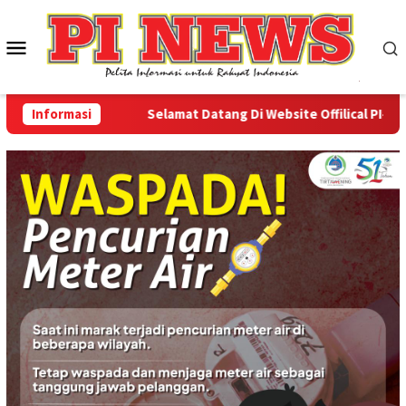
Loncat
ke
Menu
konten
Mobile
Informasi
Selamat Datang Di Website Offilical PI-News O