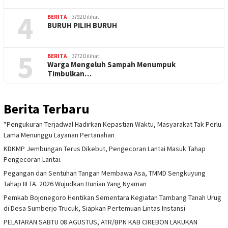
4
BERITA
3792 Dilihat
BURUH PILIH BURUH
5
BERITA
3772 Dilihat
Warga Mengeluh Sampah Menumpuk
Timbulkan…
Berita Terbaru
*Pengukuran Terjadwal Hadirkan Kepastian Waktu, Masyarakat Tak Perlu
Lama Menunggu Layanan Pertanahan
KDKMP Jembungan Terus Dikebut, Pengecoran Lantai Masuk Tahap
Pengecoran Lantai.
Pegangan dan Sentuhan Tangan Membawa Asa, TMMD Sengkuyung
Tahap III TA. 2026 Wujudkan Hunian Yang Nyaman
Pemkab Bojonegoro Hentikan Sementara Kegiatan Tambang Tanah Urug
di Desa Sumberjo Trucuk, Siapkan Pertemuan Lintas Instansi
PELATARAN SABTU 08 AGUSTUS, ATR/BPN KAB CIREBON LAKUKAN