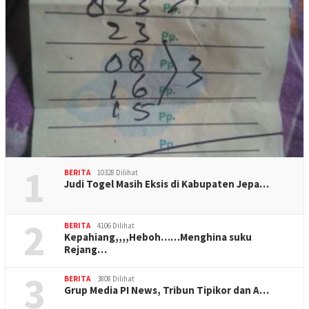
1
BERITA
10328 Dilihat
Judi Togel Masih Eksis di Kabupaten Jepa…
2
BERITA
4106 Dilihat
Kepahiang,,,,Heboh……Menghina suku
Rejang…
3
BERITA
3808 Dilihat
Grup Media PI News, Tribun Tipikor dan A…