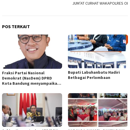
JUM’AT CURHAT WAKAPOLRES OI
POS TERKAIT
Bupati Labuhanbatu Hadiri
Fraksi Partai Nasional
Betbagai Perlombaan
Demokrat (NasDem) DPRD
Kota Bandung menyampaikan
pandangan umum terhadap
empat Rancangan Peraturan
Daerah (Raperda) yang
diajukan Pemerintah Kota
Bandung