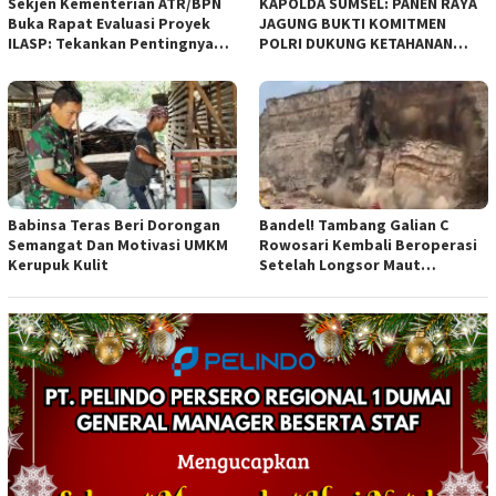
Sekjen Kementerian ATR/BPN
KAPOLDA SUMSEL: PANEN RAYA
Buka Rapat Evaluasi Proyek
JAGUNG BUKTI KOMITMEN
ILASP: Tekankan Pentingnya
POLRI DUKUNG KETAHANAN
Efisiensi dan Akuntabilitas
PANGAN NASIONAL
Anggaran
Babinsa Teras Beri Dorongan
Bandel! Tambang Galian C
Semangat Dan Motivasi UMKM
Rowosari Kembali Beroperasi
Kerupuk Kulit
Setelah Longsor Maut
Tewaskan Satu Orang