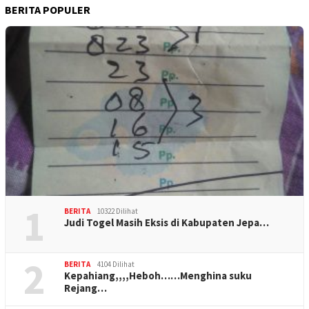
BERITA POPULER
1
BERITA
10322 Dilihat
Judi Togel Masih Eksis di Kabupaten Jepa…
2
BERITA
4104 Dilihat
Kepahiang,,,,Heboh……Menghina suku
Rejang…