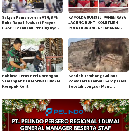
Sekjen Kementerian ATR/BPN
KAPOLDA SUMSEL: PANEN RAYA
Buka Rapat Evaluasi Proyek
JAGUNG BUKTI KOMITMEN
ILASP: Tekankan Pentingnya
POLRI DUKUNG KETAHANAN
Efisiensi dan Akuntabilitas
PANGAN NASIONAL
Anggaran
Babinsa Teras Beri Dorongan
Bandel! Tambang Galian C
Semangat Dan Motivasi UMKM
Rowosari Kembali Beroperasi
Kerupuk Kulit
Setelah Longsor Maut
Tewaskan Satu Orang