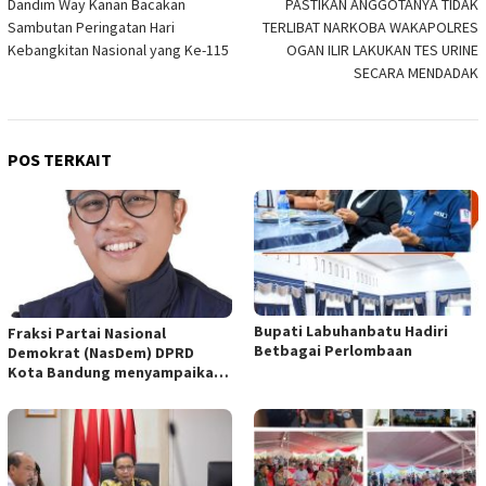
Dandim Way Kanan Bacakan
PASTIKAN ANGGOTANYA TIDAK
pos
Sambutan Peringatan Hari
TERLIBAT NARKOBA WAKAPOLRES
Kebangkitan Nasional yang Ke-115
OGAN ILIR LAKUKAN TES URINE
SECARA MENDADAK
POS TERKAIT
Bupati Labuhanbatu Hadiri
Fraksi Partai Nasional
Betbagai Perlombaan
Demokrat (NasDem) DPRD
Kota Bandung menyampaikan
pandangan umum terhadap
empat Rancangan Peraturan
Daerah (Raperda) yang
diajukan Pemerintah Kota
Bandung