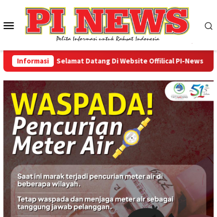
Loncat
ke
Menu
konten
Mobile
Informasi
Selamat Datang Di Website Offilical PI-News Online 