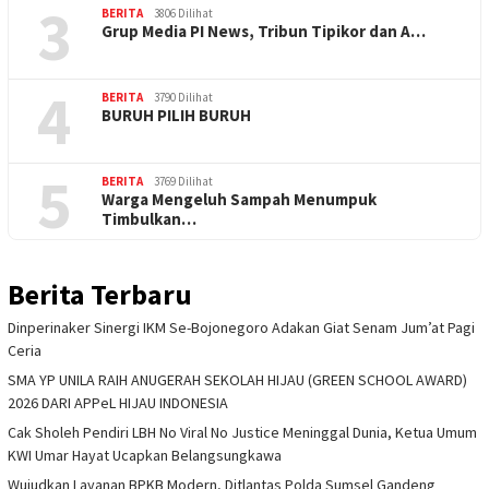
3
BERITA
3806 Dilihat
Grup Media PI News, Tribun Tipikor dan A…
4
BERITA
3790 Dilihat
BURUH PILIH BURUH
5
BERITA
3769 Dilihat
Warga Mengeluh Sampah Menumpuk
Timbulkan…
Berita Terbaru
Dinperinaker Sinergi IKM Se-Bojonegoro Adakan Giat Senam Jum’at Pagi
Ceria
SMA YP UNILA RAIH ANUGERAH SEKOLAH HIJAU (GREEN SCHOOL AWARD)
2026 DARI APPeL HIJAU INDONESIA
Cak Sholeh Pendiri LBH No Viral No Justice Meninggal Dunia, Ketua Umum
KWI Umar Hayat Ucapkan Belangsungkawa
Wujudkan Layanan BPKB Modern, Ditlantas Polda Sumsel Gandeng