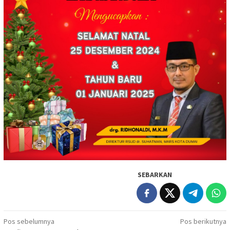
SEBARKAN
Navigasi
Pos sebelumnya
Pos berikutnya