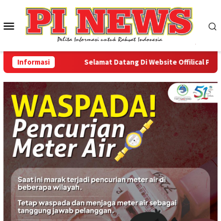
Loncat
ke
Menu
konten
Mobile
Informasi
Selamat Datang Di Website Offilical PI-News