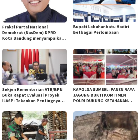
Bupati Labuhanbatu Hadiri
Fraksi Partai Nasional
Betbagai Perlombaan
Demokrat (NasDem) DPRD
Kota Bandung menyampaikan
pandangan umum terhadap
empat Rancangan Peraturan
Daerah (Raperda) yang
diajukan Pemerintah Kota
Bandung
Sekjen Kementerian ATR/BPN
KAPOLDA SUMSEL: PANEN RAYA
Buka Rapat Evaluasi Proyek
JAGUNG BUKTI KOMITMEN
ILASP: Tekankan Pentingnya
POLRI DUKUNG KETAHANAN
Efisiensi dan Akuntabilitas
PANGAN NASIONAL
Anggaran