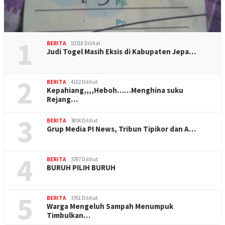
1
BERITA
10318 Dilihat
Judi Togel Masih Eksis di Kabupaten Jepa…
2
BERITA
4102 Dilihat
Kepahiang,,,,Heboh……Menghina suku
Rejang…
3
BERITA
3804 Dilihat
Grup Media PI News, Tribun Tipikor dan A…
4
BERITA
3787 Dilihat
BURUH PILIH BURUH
5
BERITA
3761 Dilihat
Warga Mengeluh Sampah Menumpuk
Timbulkan…