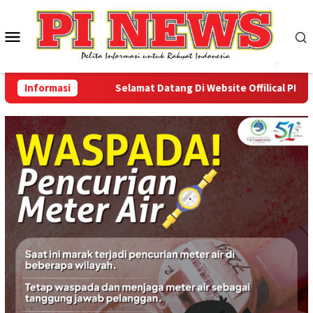
Loncat
ke
Menu
konten
Mobile
Informasi
Selamat Datang Di Website Offilical PI-News 