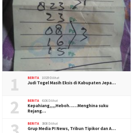
1
BERITA
10329 Dilihat
Judi Togel Masih Eksis di Kabupaten Jepa…
2
BERITA
4106 Dilihat
Kepahiang,,,,Heboh……Menghina suku
Rejang…
3
BERITA
3808 Dilihat
Grup Media PI News, Tribun Tipikor dan A…