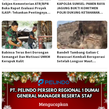
Sekjen Kementerian ATR/BPN
KAPOLDA SUMSEL: PANEN RAYA
Buka Rapat Evaluasi Proyek
JAGUNG BUKTI KOMITMEN
ILASP: Tekankan Pentingnya
POLRI DUKUNG KETAHANAN
Efisiensi dan Akuntabilitas
PANGAN NASIONAL
Anggaran
Babinsa Teras Beri Dorongan
Bandel! Tambang Galian C
Semangat Dan Motivasi UMKM
Rowosari Kembali Beroperasi
Kerupuk Kulit
Setelah Longsor Maut
Tewaskan Satu Orang