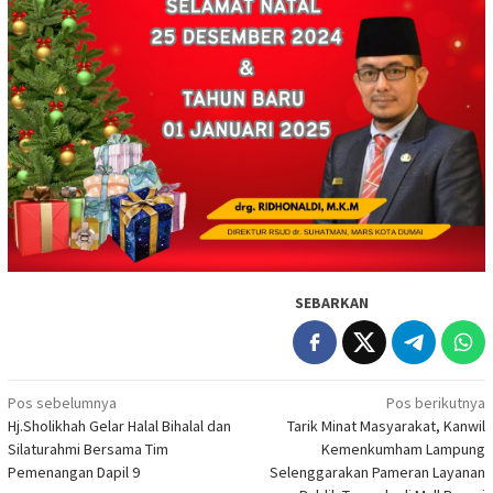
SEBARKAN
Navigasi
Pos sebelumnya
Pos berikutnya
Hj.Sholikhah Gelar Halal Bihalal dan
Tarik Minat Masyarakat, Kanwil
pos
Silaturahmi Bersama Tim
Kemenkumham Lampung
Pemenangan Dapil 9
Selenggarakan Pameran Layanan