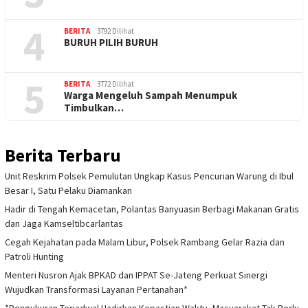
4
BERITA
3792 Dilihat
BURUH PILIH BURUH
5
BERITA
3772 Dilihat
Warga Mengeluh Sampah Menumpuk
Timbulkan…
Berita Terbaru
Unit Reskrim Polsek Pemulutan Ungkap Kasus Pencurian Warung di Ibul
Besar I, Satu Pelaku Diamankan
Hadir di Tengah Kemacetan, Polantas Banyuasin Berbagi Makanan Gratis
dan Jaga Kamseltibcarlantas
Cegah Kejahatan pada Malam Libur, Polsek Rambang Gelar Razia dan
Patroli Hunting
Menteri Nusron Ajak BPKAD dan IPPAT Se-Jateng Perkuat Sinergi
Wujudkan Transformasi Layanan Pertanahan*