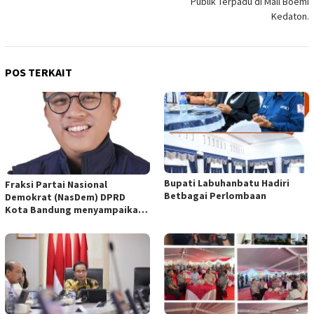
Publik Terpadu di Mall Boemi
Kedaton.
POS TERKAIT
Bupati Labuhanbatu Hadiri
Fraksi Partai Nasional
Betbagai Perlombaan
Demokrat (NasDem) DPRD
Kota Bandung menyampaikan
pandangan umum terhadap
empat Rancangan Peraturan
Daerah (Raperda) yang
diajukan Pemerintah Kota
Bandung