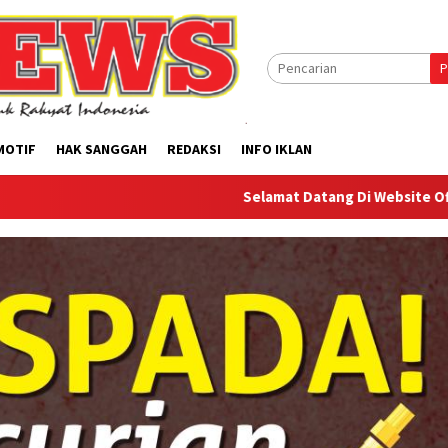
P
MOTIF
HAK SANGGAH
REDAKSI
INFO IKLAN
Selamat Datang Di Website Offilical PI-News