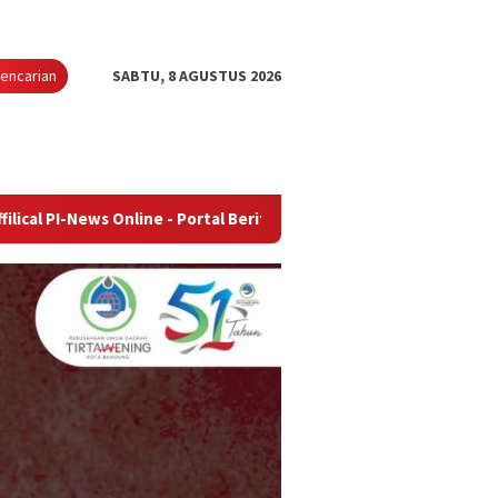
encarian
SABTU, 8 AGUSTUS 2026
 Online - Portal Berita Terupdate & Terpercaya