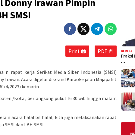
lal Donny Irawan Pimpin
BH SMSI
Print 🖨
PDF 📄
BERITA
Fraksi
…
aa n rapat kerja Serikat Media Siber Indonesia (SMSI)
ny Irawan. Acara digelar di Grand Karaoke jalan Majapahit
0/4/2023) kemarin .
paten /Kota , berlangsung pukul 16.30 wib hingga malam
lain acara halal bil halal, kita juga melaksanakan rapat
ja SMSI dan LBH SMSI .