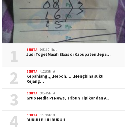
1
BERITA
10318 Dilihat
Judi Togel Masih Eksis di Kabupaten Jepa…
2
BERITA
4102 Dilihat
Kepahiang,,,,Heboh……Menghina suku
Rejang…
3
BERITA
3804 Dilihat
Grup Media PI News, Tribun Tipikor dan A…
4
BERITA
3787 Dilihat
BURUH PILIH BURUH