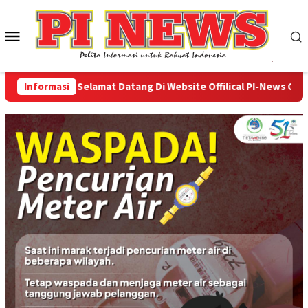
Loncat
ke
Menu
konten
Mobile
Informasi
Selamat Datang Di Website Offilical PI-News Online -