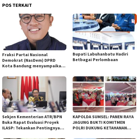
POS TERKAIT
Bupati Labuhanbatu Hadiri
Fraksi Partai Nasional
Betbagai Perlombaan
Demokrat (NasDem) DPRD
Kota Bandung menyampaikan
pandangan umum terhadap
empat Rancangan Peraturan
Daerah (Raperda) yang
diajukan Pemerintah Kota
Bandung
Sekjen Kementerian ATR/BPN
KAPOLDA SUMSEL: PANEN RAYA
Buka Rapat Evaluasi Proyek
JAGUNG BUKTI KOMITMEN
ILASP: Tekankan Pentingnya
POLRI DUKUNG KETAHANAN
Efisiensi dan Akuntabilitas
PANGAN NASIONAL
Anggaran