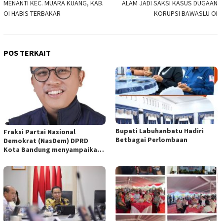
MENANTI KEC. MUARA KUANG, KAB.
ALAM JADI SAKSI KASUS DUGAAN
OI HABIS TERBAKAR
KORUPSI BAWASLU OI
POS TERKAIT
Bupati Labuhanbatu Hadiri
Fraksi Partai Nasional
Betbagai Perlombaan
Demokrat (NasDem) DPRD
Kota Bandung menyampaikan
pandangan umum terhadap
empat Rancangan Peraturan
Daerah (Raperda) yang
diajukan Pemerintah Kota
Bandung