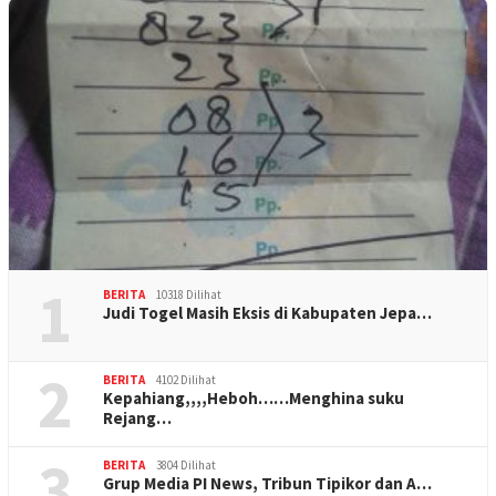
1
BERITA
10318 Dilihat
Judi Togel Masih Eksis di Kabupaten Jepa…
2
BERITA
4102 Dilihat
Kepahiang,,,,Heboh……Menghina suku
Rejang…
3
BERITA
3804 Dilihat
Grup Media PI News, Tribun Tipikor dan A…