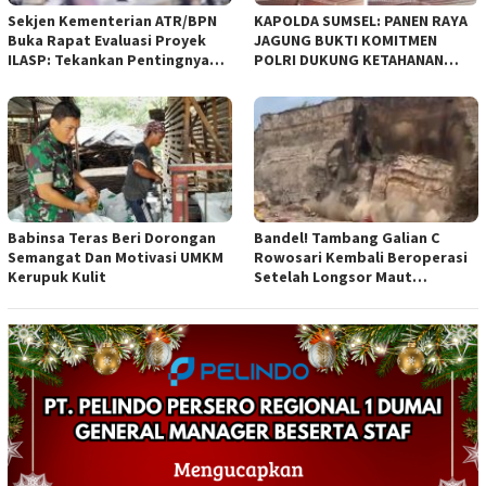
Sekjen Kementerian ATR/BPN
KAPOLDA SUMSEL: PANEN RAYA
Buka Rapat Evaluasi Proyek
JAGUNG BUKTI KOMITMEN
ILASP: Tekankan Pentingnya
POLRI DUKUNG KETAHANAN
Efisiensi dan Akuntabilitas
PANGAN NASIONAL
Anggaran
Babinsa Teras Beri Dorongan
Bandel! Tambang Galian C
Semangat Dan Motivasi UMKM
Rowosari Kembali Beroperasi
Kerupuk Kulit
Setelah Longsor Maut
Tewaskan Satu Orang