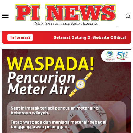
Loncat
ke
Menu
konten
Mobile
Informasi
Selamat Datang Di Website Offilical PI-New