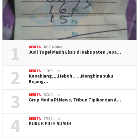
1
BERITA
10328 Dilihat
Judi Togel Masih Eksis di Kabupaten Jepa…
2
BERITA
4106 Dilihat
Kepahiang,,,,Heboh……Menghina suku
Rejang…
3
BERITA
3808 Dilihat
Grup Media PI News, Tribun Tipikor dan A…
4
BERITA
3792 Dilihat
BURUH PILIH BURUH