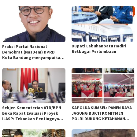
Bupati Labuhanbatu Hadiri
Fraksi Partai Nasional
Betbagai Perlombaan
Demokrat (NasDem) DPRD
Kota Bandung menyampaikan
pandangan umum terhadap
empat Rancangan Peraturan
Daerah (Raperda) yang
diajukan Pemerintah Kota
Bandung
Sekjen Kementerian ATR/BPN
KAPOLDA SUMSEL: PANEN RAYA
Buka Rapat Evaluasi Proyek
JAGUNG BUKTI KOMITMEN
ILASP: Tekankan Pentingnya
POLRI DUKUNG KETAHANAN
Efisiensi dan Akuntabilitas
PANGAN NASIONAL
Anggaran