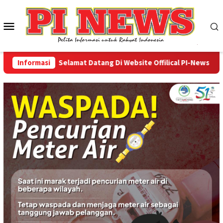
Loncat
ke
Menu
konten
Mobile
Informasi
Selamat Datang Di Website Offilical PI-News Online 