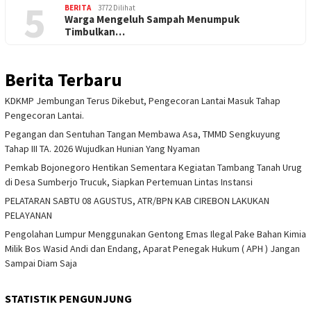
5
BERITA
3772 Dilihat
Warga Mengeluh Sampah Menumpuk
Timbulkan…
Berita Terbaru
KDKMP Jembungan Terus Dikebut, Pengecoran Lantai Masuk Tahap
Pengecoran Lantai.
Pegangan dan Sentuhan Tangan Membawa Asa, TMMD Sengkuyung
Tahap III TA. 2026 Wujudkan Hunian Yang Nyaman
Pemkab Bojonegoro Hentikan Sementara Kegiatan Tambang Tanah Urug
di Desa Sumberjo Trucuk, Siapkan Pertemuan Lintas Instansi
PELATARAN SABTU 08 AGUSTUS, ATR/BPN KAB CIREBON LAKUKAN
PELAYANAN
Pengolahan Lumpur Menggunakan Gentong Emas Ilegal Pake Bahan Kimia
Milik Bos Wasid Andi dan Endang, Aparat Penegak Hukum ( APH ) Jangan
Sampai Diam Saja
STATISTIK PENGUNJUNG