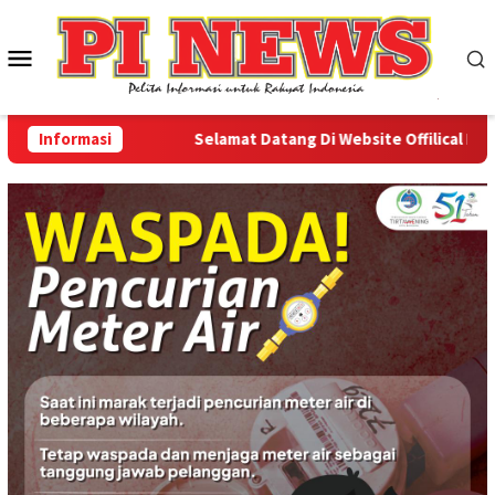
Loncat
ke
Menu
konten
Mobile
Informasi
Selamat Datang Di Website Offilical PI-New