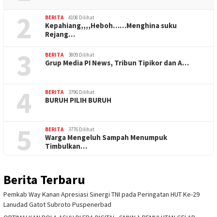
2
BERITA
4108 Dilihat
Kepahiang,,,,Heboh……Menghina suku
Rejang…
3
BERITA
3809 Dilihat
Grup Media PI News, Tribun Tipikor dan A…
4
BERITA
3796 Dilihat
BURUH PILIH BURUH
5
BERITA
3776 Dilihat
Warga Mengeluh Sampah Menumpuk
Timbulkan…
Berita Terbaru
Pemkab Way Kanan Apresiasi Sinergi TNI pada Peringatan HUT Ke-29
Lanudad Gatot Subroto Puspenerbad