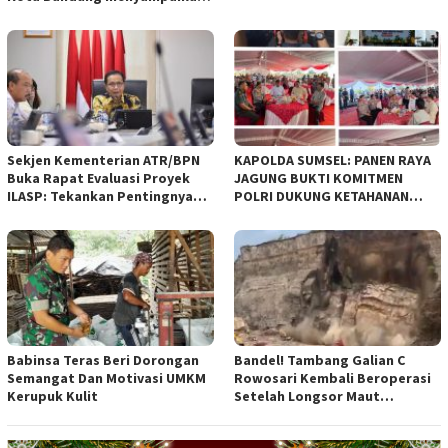
pandangan umum terhadap
empat Rancangan Peraturan
Daerah (Raperda) yang
diajukan Pemerintah Kota
Bandung
Sekjen Kementerian ATR/BPN
KAPOLDA SUMSEL: PANEN RAYA
Buka Rapat Evaluasi Proyek
JAGUNG BUKTI KOMITMEN
ILASP: Tekankan Pentingnya
POLRI DUKUNG KETAHANAN
Efisiensi dan Akuntabilitas
PANGAN NASIONAL
Anggaran
Babinsa Teras Beri Dorongan
Bandel! Tambang Galian C
Semangat Dan Motivasi UMKM
Rowosari Kembali Beroperasi
Kerupuk Kulit
Setelah Longsor Maut
Tewaskan Satu Orang