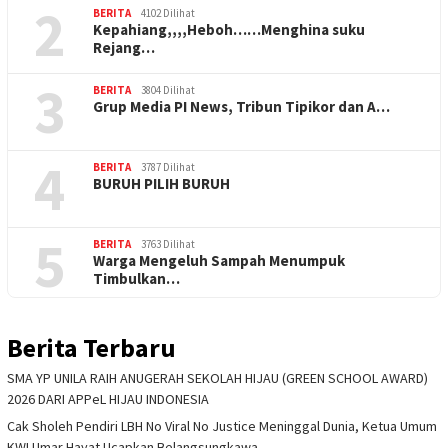
2
BERITA
4102 Dilihat
Kepahiang,,,,Heboh……Menghina suku
Rejang…
3
BERITA
3804 Dilihat
Grup Media PI News, Tribun Tipikor dan A…
4
BERITA
3787 Dilihat
BURUH PILIH BURUH
5
BERITA
3763 Dilihat
Warga Mengeluh Sampah Menumpuk
Timbulkan…
Berita Terbaru
SMA YP UNILA RAIH ANUGERAH SEKOLAH HIJAU (GREEN SCHOOL AWARD)
2026 DARI APPeL HIJAU INDONESIA
Cak Sholeh Pendiri LBH No Viral No Justice Meninggal Dunia, Ketua Umum
KWI Umar Hayat Ucapkan Belangsungkawa