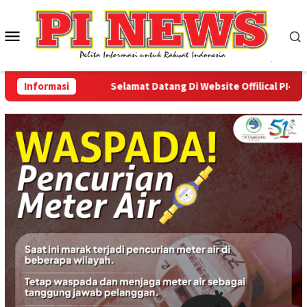
Loncat
ke
Menu
konten
Mobile
Informasi
Selamat Datang Di Website Offilical PI-News O