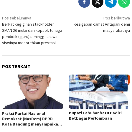
Navigasi
Pos sebelumnya
Pos berikutnya
Berkat kegigihan stackholder
Kesigapan camat Antapani demi
pos
SMAN 26 mulai dari kepsek tenaga
masyarakatnya
pendidik ( guru) sehingga siswa
siswinya menorehkan prestasi
POS TERKAIT
Bupati Labuhanbatu Hadiri
Fraksi Partai Nasional
Betbagai Perlombaan
Demokrat (NasDem) DPRD
Kota Bandung menyampaikan
pandangan umum terhadap