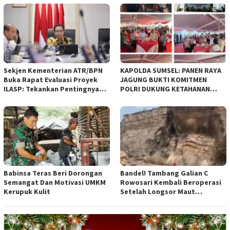
empat Rancangan Peraturan
Daerah (Raperda) yang
diajukan Pemerintah Kota
Bandung
Sekjen Kementerian ATR/BPN
KAPOLDA SUMSEL: PANEN RAYA
Buka Rapat Evaluasi Proyek
JAGUNG BUKTI KOMITMEN
ILASP: Tekankan Pentingnya
POLRI DUKUNG KETAHANAN
Efisiensi dan Akuntabilitas
PANGAN NASIONAL
Anggaran
Babinsa Teras Beri Dorongan
Bandel! Tambang Galian C
Semangat Dan Motivasi UMKM
Rowosari Kembali Beroperasi
Kerupuk Kulit
Setelah Longsor Maut
Tewaskan Satu Orang