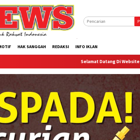
P
MOTIF
HAK SANGGAH
REDAKSI
INFO IKLAN
Selamat Datang Di Website Offilical PI-Ne