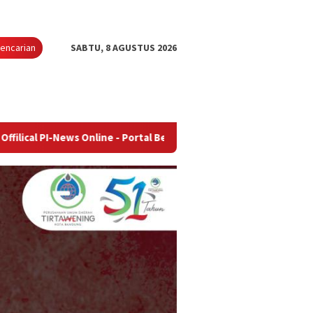
encarian
SABTU, 8 AGUSTUS 2026
ws Online - Portal Berita Terupdate & Terpercaya