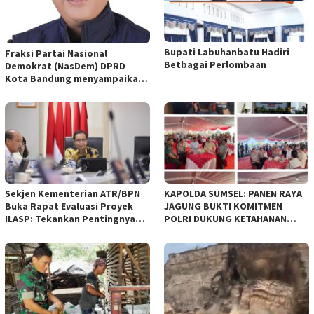
Bupati Labuhanbatu Hadiri
Fraksi Partai Nasional
Betbagai Perlombaan
Demokrat (NasDem) DPRD
Kota Bandung menyampaikan
pandangan umum terhadap
empat Rancangan Peraturan
Daerah (Raperda) yang
diajukan Pemerintah Kota
Bandung
Sekjen Kementerian ATR/BPN
KAPOLDA SUMSEL: PANEN RAYA
Buka Rapat Evaluasi Proyek
JAGUNG BUKTI KOMITMEN
ILASP: Tekankan Pentingnya
POLRI DUKUNG KETAHANAN
Efisiensi dan Akuntabilitas
PANGAN NASIONAL
Anggaran