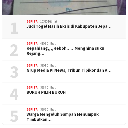
1
BERITA
10320 Dilihat
Judi Togel Masih Eksis di Kabupaten Jepa…
2
BERITA
4102 Dilihat
Kepahiang,,,,Heboh……Menghina suku
Rejang…
3
BERITA
3804 Dilihat
Grup Media PI News, Tribun Tipikor dan A…
4
BERITA
3788 Dilihat
BURUH PILIH BURUH
5
BERITA
3765 Dilihat
Warga Mengeluh Sampah Menumpuk
Timbulkan…