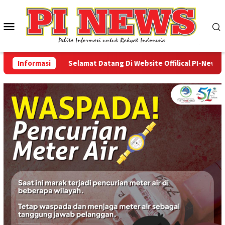
Loncat
ke
Menu
konten
Mobile
Informasi
Selamat Datang Di Website Offilical PI-News Onli