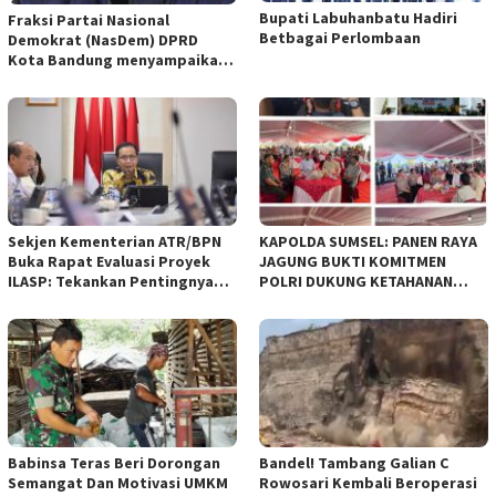
Bupati Labuhanbatu Hadiri
Fraksi Partai Nasional
Betbagai Perlombaan
Demokrat (NasDem) DPRD
Kota Bandung menyampaikan
pandangan umum terhadap
empat Rancangan Peraturan
Daerah (Raperda) yang
diajukan Pemerintah Kota
Bandung
Sekjen Kementerian ATR/BPN
KAPOLDA SUMSEL: PANEN RAYA
Buka Rapat Evaluasi Proyek
JAGUNG BUKTI KOMITMEN
ILASP: Tekankan Pentingnya
POLRI DUKUNG KETAHANAN
Efisiensi dan Akuntabilitas
PANGAN NASIONAL
Anggaran
Babinsa Teras Beri Dorongan
Bandel! Tambang Galian C
Semangat Dan Motivasi UMKM
Rowosari Kembali Beroperasi