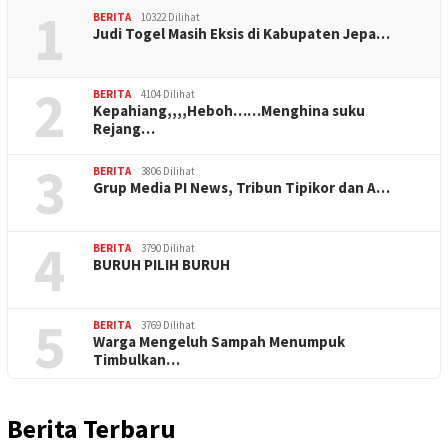
1
BERITA
10322 Dilihat
Judi Togel Masih Eksis di Kabupaten Jepa…
2
BERITA
4104 Dilihat
Kepahiang,,,,Heboh……Menghina suku
Rejang…
3
BERITA
3806 Dilihat
Grup Media PI News, Tribun Tipikor dan A…
4
BERITA
3790 Dilihat
BURUH PILIH BURUH
5
BERITA
3769 Dilihat
Warga Mengeluh Sampah Menumpuk
Timbulkan…
Berita Terbaru