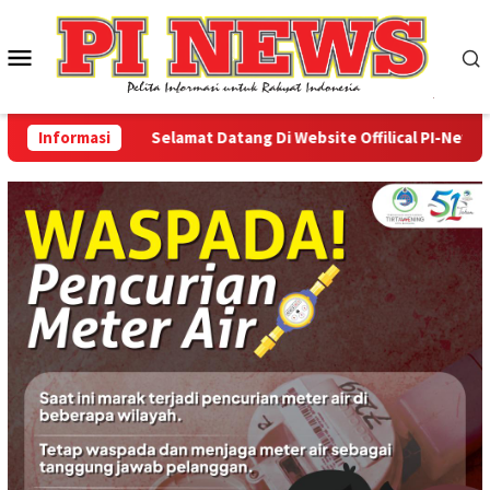
Loncat
ke
Menu
konten
Mobile
Informasi
Selamat Datang Di Website Offilical PI-News Onli