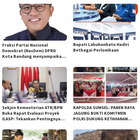
Bupati Labuhanbatu Hadiri
Fraksi Partai Nasional
Betbagai Perlombaan
Demokrat (NasDem) DPRD
Kota Bandung menyampaikan
pandangan umum terhadap
empat Rancangan Peraturan
Daerah (Raperda) yang
diajukan Pemerintah Kota
Bandung
Sekjen Kementerian ATR/BPN
KAPOLDA SUMSEL: PANEN RAYA
Buka Rapat Evaluasi Proyek
JAGUNG BUKTI KOMITMEN
ILASP: Tekankan Pentingnya
POLRI DUKUNG KETAHANAN
Efisiensi dan Akuntabilitas
PANGAN NASIONAL
Anggaran