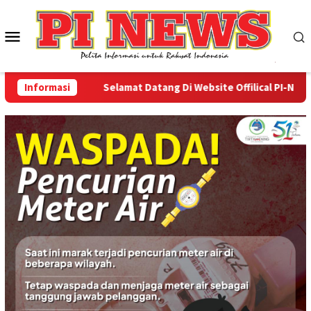
Loncat
ke
Menu
konten
Mobile
Informasi
Selamat Datang Di Website Offilical PI-News On