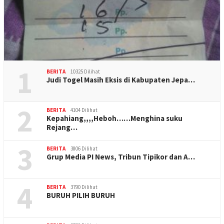
1
BERITA
10325 Dilihat
Judi Togel Masih Eksis di Kabupaten Jepa…
2
BERITA
4104 Dilihat
Kepahiang,,,,Heboh……Menghina suku
Rejang…
3
BERITA
3806 Dilihat
Grup Media PI News, Tribun Tipikor dan A…
4
BERITA
3790 Dilihat
BURUH PILIH BURUH