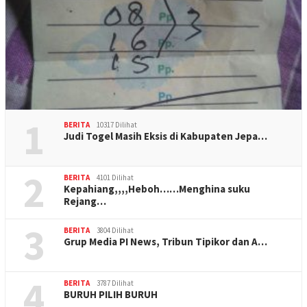
1
BERITA
10317 Dilihat
Judi Togel Masih Eksis di Kabupaten Jepa…
2
BERITA
4101 Dilihat
Kepahiang,,,,Heboh……Menghina suku
Rejang…
3
BERITA
3804 Dilihat
Grup Media PI News, Tribun Tipikor dan A…
4
BERITA
3787 Dilihat
BURUH PILIH BURUH