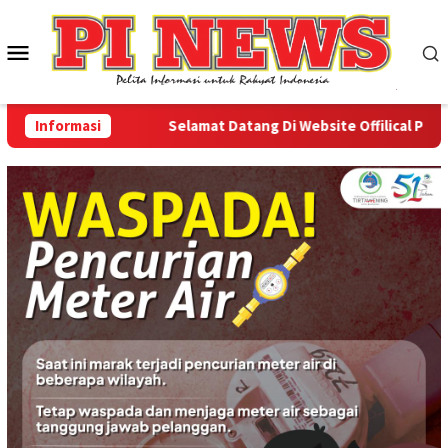
Loncat
ke
Menu
konten
Mobile
Informasi
Selamat Datang Di Website Offilical PI-News 