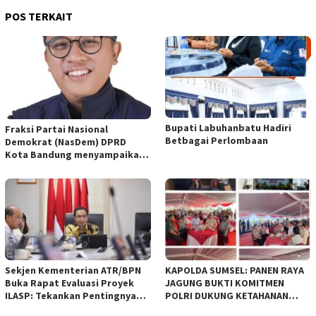
POS TERKAIT
Bupati Labuhanbatu Hadiri
Fraksi Partai Nasional
Betbagai Perlombaan
Demokrat (NasDem) DPRD
Kota Bandung menyampaikan
pandangan umum terhadap
empat Rancangan Peraturan
Daerah (Raperda) yang
diajukan Pemerintah Kota
Bandung
Sekjen Kementerian ATR/BPN
KAPOLDA SUMSEL: PANEN RAYA
Buka Rapat Evaluasi Proyek
JAGUNG BUKTI KOMITMEN
ILASP: Tekankan Pentingnya
POLRI DUKUNG KETAHANAN
Efisiensi dan Akuntabilitas
PANGAN NASIONAL