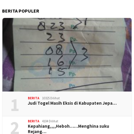
BERITA POPULER
1
BERITA
10325 Dilihat
Judi Togel Masih Eksis di Kabupaten Jepa…
2
BERITA
4104 Dilihat
Kepahiang,,,,Heboh……Menghina suku
Rejang…