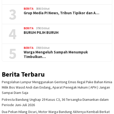
3
BERITA
3806 Dilihat
Grup Media PI News, Tribun Tipikor dan A…
4
BERITA
3790 Dilihat
BURUH PILIH BURUH
5
BERITA
3769 Dilihat
Warga Mengeluh Sampah Menumpuk
Timbulkan…
Berita Terbaru
Pengolahan Lumpur Menggunakan Gentong Emas Ilegal Pake Bahan Kimia
Milik Bos Wasid Andi dan Endang, Aparat Penegak Hukum ( APH ) Jangan
Sampai Diam Saja
Polresta Bandung Ungkap 29 Kasus C3, 36 Tersangka Diamankan dalam
Periode Juni-Juli 2026
Dua Pekan Hilang Dicuri, Motor Warga Bandung Akhirnya Kembali Berkat