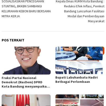
SOSIALISASIKAN PENCEGAHAN
Kepala Dinas KUKM Kota Bandung :
pos
STUNTING, BKKBN SAMBANGI
Reduksi Efek Inflasi, Pemkot
KELURAHAN KEBON BARU BERSAMA
Bandung Luncurkan Fasilitasi
MITRA KERJA
Modal dan Pemberdayaan
Masyarakat
POS TERKAIT
Bupati Labuhanbatu Hadiri
Fraksi Partai Nasional
Betbagai Perlombaan
Demokrat (NasDem) DPRD
Kota Bandung menyampaikan
pandangan umum terhadap
empat Rancangan Peraturan
Daerah (Raperda) yang
diajukan Pemerintah Kota