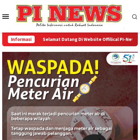
Loncat
ke
Menu
konten
Mobile
Informasi
Selamat Datang Di Website Offilical PI-News Onli