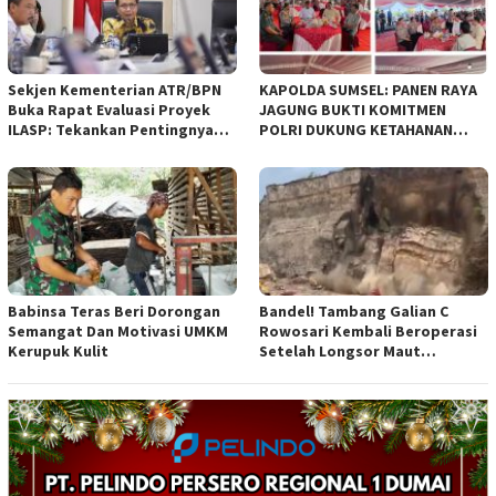
Bandung
Sekjen Kementerian ATR/BPN
KAPOLDA SUMSEL: PANEN RAYA
Buka Rapat Evaluasi Proyek
JAGUNG BUKTI KOMITMEN
ILASP: Tekankan Pentingnya
POLRI DUKUNG KETAHANAN
Efisiensi dan Akuntabilitas
PANGAN NASIONAL
Anggaran
Babinsa Teras Beri Dorongan
Bandel! Tambang Galian C
Semangat Dan Motivasi UMKM
Rowosari Kembali Beroperasi
Kerupuk Kulit
Setelah Longsor Maut
Tewaskan Satu Orang