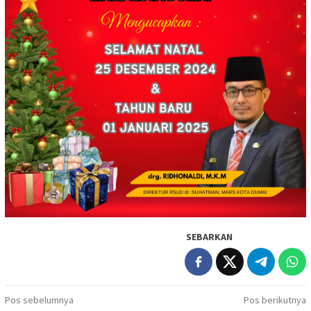
SEBARKAN
Navigasi
Pos sebelumnya
Pos berikutnya