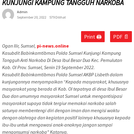
KUNJUNGI KAMPUNG TANGGUH NARKOBA
Admin
September 20, 2022
579 Dilihat
Print 🖨
PDF 📄
Ogan Ilir, Sumsel,
pi-news.online
Kasubdit Babinkamtibmas Polda Sumsel Kunjungi Kampung
Tangguh Anti Narkoba Di Desa Ibul Besar Dua Kec. Pemulutan
Kab. OI Prov. Sumsel, Senin 19 September 2022.
Kasubdit Babinkamtibmas Polda Sumsel AKBP Lisbeth dalam
kunjungannya menyampaikan “Kepada masyarakat, khususnya
masyarakat yang berada di Kab. OI tepatnya di desa Ibul Besar
Dua dan umumnya masyarakat Sumsel untuk mengantisipasi
masyarakat supaya tidak tergiur memakai narkoba salah
satunya membentengi diri dengan iman dan mengisi waktu
dengan olahraga dan kegiatan positif lainnya khususnya kepada
ibu-ibu untuk mengawasi anak-anaknya jangan sampai
mengonsumsi narkoba” Katanya.