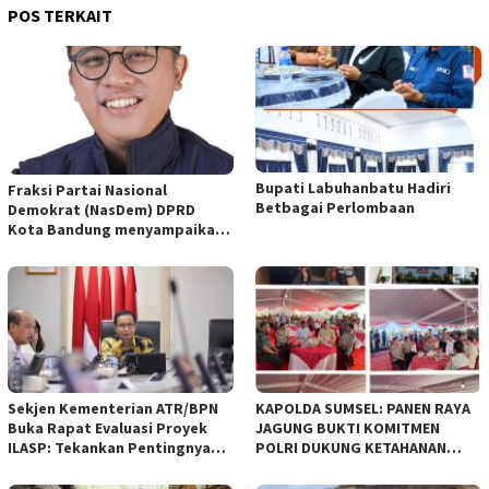
POS TERKAIT
Bupati Labuhanbatu Hadiri
Fraksi Partai Nasional
Betbagai Perlombaan
Demokrat (NasDem) DPRD
Kota Bandung menyampaikan
pandangan umum terhadap
empat Rancangan Peraturan
Daerah (Raperda) yang
diajukan Pemerintah Kota
Bandung
Sekjen Kementerian ATR/BPN
KAPOLDA SUMSEL: PANEN RAYA
Buka Rapat Evaluasi Proyek
JAGUNG BUKTI KOMITMEN
ILASP: Tekankan Pentingnya
POLRI DUKUNG KETAHANAN
Efisiensi dan Akuntabilitas
PANGAN NASIONAL
Anggaran