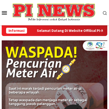
Loncat
ke
Menu
konten
Mobile
Informasi
Selamat Datang Di Website Offilical PI-News On