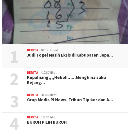
1
BERITA
10319 Dilihat
Judi Togel Masih Eksis di Kabupaten Jepa…
2
BERITA
4102 Dilihat
Kepahiang,,,,Heboh……Menghina suku
Rejang…
3
BERITA
3804 Dilihat
Grup Media PI News, Tribun Tipikor dan A…
4
BERITA
3787 Dilihat
BURUH PILIH BURUH