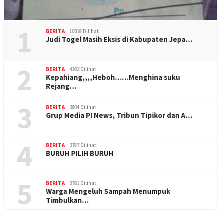
1
BERITA
10318 Dilihat
Judi Togel Masih Eksis di Kabupaten Jepa…
2
BERITA
4102 Dilihat
Kepahiang,,,,Heboh……Menghina suku
Rejang…
3
BERITA
3804 Dilihat
Grup Media PI News, Tribun Tipikor dan A…
4
BERITA
3787 Dilihat
BURUH PILIH BURUH
5
BERITA
3761 Dilihat
Warga Mengeluh Sampah Menumpuk
Timbulkan…