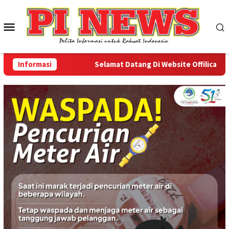
Loncat
ke
Menu
konten
Mobile
Informasi
Selamat Datang Di Website Offilical PI-Ne