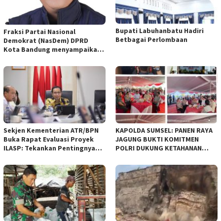
Bupati Labuhanbatu Hadiri
Fraksi Partai Nasional
Betbagai Perlombaan
Demokrat (NasDem) DPRD
Kota Bandung menyampaikan
pandangan umum terhadap
empat Rancangan Peraturan
Daerah (Raperda) yang
diajukan Pemerintah Kota
Bandung
Sekjen Kementerian ATR/BPN
KAPOLDA SUMSEL: PANEN RAYA
Buka Rapat Evaluasi Proyek
JAGUNG BUKTI KOMITMEN
ILASP: Tekankan Pentingnya
POLRI DUKUNG KETAHANAN
Efisiensi dan Akuntabilitas
PANGAN NASIONAL
Anggaran