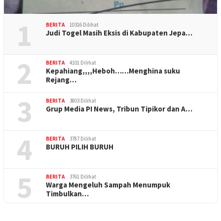
1
BERITA
10316 Dilihat
Judi Togel Masih Eksis di Kabupaten Jepa…
2
BERITA
4101 Dilihat
Kepahiang,,,,Heboh……Menghina suku
Rejang…
3
BERITA
3803 Dilihat
Grup Media PI News, Tribun Tipikor dan A…
4
BERITA
3787 Dilihat
BURUH PILIH BURUH
5
BERITA
3761 Dilihat
Warga Mengeluh Sampah Menumpuk
Timbulkan…