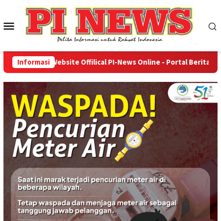
Loncat
ke
Menu
konten
Mobile
Datang Di Website Offilical PI-News Online - Portal Berita Teru
Informasi