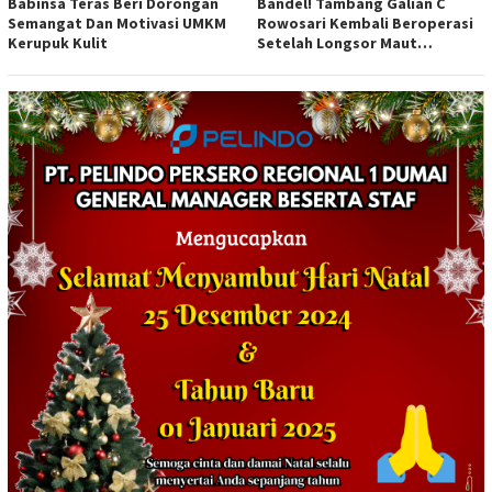
Babinsa Teras Beri Dorongan
Bandel! Tambang Galian C
Semangat Dan Motivasi UMKM
Rowosari Kembali Beroperasi
Kerupuk Kulit
Setelah Longsor Maut
Tewaskan Satu Orang