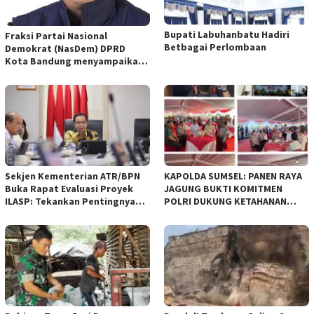
Bupati Labuhanbatu Hadiri
Fraksi Partai Nasional
Betbagai Perlombaan
Demokrat (NasDem) DPRD
Kota Bandung menyampaikan
pandangan umum terhadap
empat Rancangan Peraturan
Daerah (Raperda) yang
diajukan Pemerintah Kota
Bandung
Sekjen Kementerian ATR/BPN
KAPOLDA SUMSEL: PANEN RAYA
Buka Rapat Evaluasi Proyek
JAGUNG BUKTI KOMITMEN
ILASP: Tekankan Pentingnya
POLRI DUKUNG KETAHANAN
Efisiensi dan Akuntabilitas
PANGAN NASIONAL
Anggaran